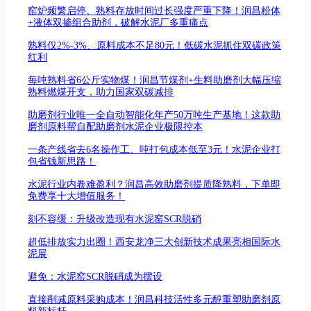
窑炉频繁启停、熟料存放时间过长强度严重下降！润昌粉体
+液体双掺组合助剂，破解水泥厂多重痛点
熟料仅2%-3%、原料成本不足80元！低碳水泥抓住双碳政策
红利
每吨熟料省6公斤实物煤！润昌节煤剂+生料助磨剂大幅压缩
熟料燃煤开支，助力国家双碳减排
助磨剂行业唯一全自动智能化年产50万吨生产基地！这款助
磨剂原料帮自配助磨剂水泥企业极限控本
一条产线省去6名操作工、吨打包成本低至3元！水泥企业打
包省钱新思路！
水泥行业内卷难盈利？润昌高效助磨剂提质降熟料，下单即
免费享十大增值服务！
刻不容缓：升级改造现有水泥窑SCR脱硝
超低排放实力出圈！西安龙净三大创新技术成果亮相国际水
泥展
避免：水泥窑SCR脱硝成为摆设
直接削减原料采购成本！润昌科技活性多元醇重塑助磨剂原