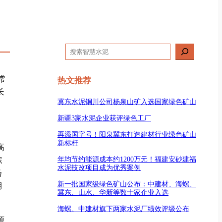
搜
索
常
热文推荐
长
冀东水泥铜川公司杨泉山矿入选国家绿色矿山
新疆3家水泥企业获评绿色工厂
再添国字号！阳泉冀东打造建材行业绿色矿山
新标杆
高
年均节约能源成本约1200万元！福建安砂建福
综
水泥技改项目成为优秀案例
扬
新一批国家级绿色矿山公布：中建材、海螺、
湖
冀东、山水、华新等数十家企业入选
海螺、中建材旗下两家水泥厂绩效评级公布
源