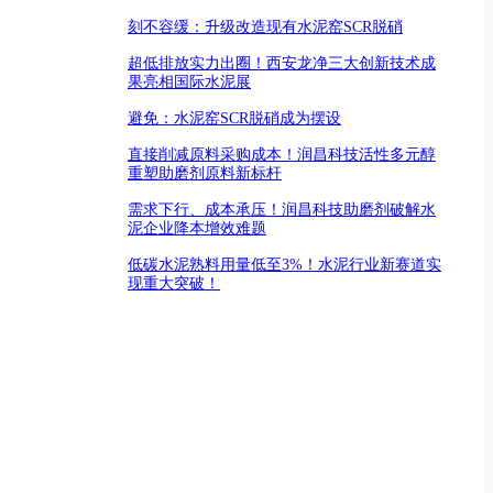
刻不容缓：升级改造现有水泥窑SCR脱硝
超低排放实力出圈！西安龙净三大创新技术成
果亮相国际水泥展
避免：水泥窑SCR脱硝成为摆设
直接削减原料采购成本！润昌科技活性多元醇
重塑助磨剂原料新标杆
需求下行、成本承压！润昌科技助磨剂破解水
泥企业降本增效难题
低碳水泥熟料用量低至3%！水泥行业新赛道实
现重大突破！