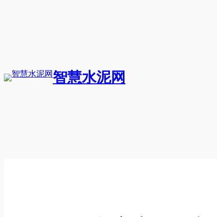
跳
至
内
容
智慧水泥网