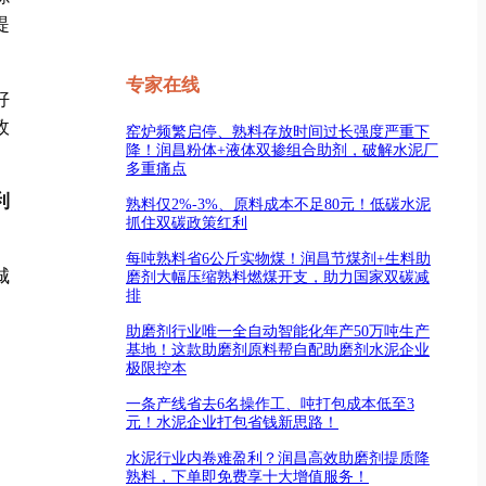
提
专家在线
好
政
窑炉频繁启停、熟料存放时间过长强度严重下
降！润昌粉体+液体双掺组合助剂，破解水泥厂
多重痛点
利
熟料仅2%-3%、原料成本不足80元！低碳水泥
抓住双碳政策红利
每吨熟料省6公斤实物煤！润昌节煤剂+生料助
城
磨剂大幅压缩熟料燃煤开支，助力国家双碳减
排
助磨剂行业唯一全自动智能化年产50万吨生产
基地！这款助磨剂原料帮自配助磨剂水泥企业
极限控本
一条产线省去6名操作工、吨打包成本低至3
元！水泥企业打包省钱新思路！
水泥行业内卷难盈利？润昌高效助磨剂提质降
熟料，下单即免费享十大增值服务！