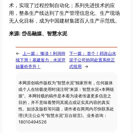
术，实现了过程控制自动化；系列先进技术的应
用，整条生产线达到了生产管理信息化、生产现场
无人化目标，成为中国建材集团百人生产示范线。
来源: 岱岳融媒、智慧水泥
←
上一篇：
惨淡！利润持
下一篇：
首个！祁连山水
续下滑！基建发力，水泥开
泥子公司协同处置系统正
始量价齐升！
式投用
→
本网原创稿件版权为“智慧水泥”独家所有，任何媒体
或个人在转载使用时须注明“来源：智慧水泥+本网链
接”。本网转载的稿件是本着为读者传递更多信息之
目的，并不意味着赞同其观点或证实其内容的真实
性。如涉及版权等问题，请作者在两周内尽快联系处
理(关注公众号“智慧水泥”后台留言)。业务咨询：
18010494526