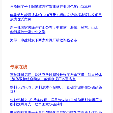
再添国字号！阳泉冀东打造建材行业绿色矿山新标杆
年均节约能源成本约1200万元！福建安砂建福水泥技改项目
成为优秀案例
新一批国家级绿色矿山公布：中建材、海螺、冀东、山水、
华新等数十家企业入选
海螺、中建材旗下两家水泥厂绩效评级公布
专家在线
窑炉频繁启停、熟料存放时间过长强度严重下降！润昌粉体
+液体双掺组合助剂，破解水泥厂多重痛点
熟料仅2%-3%、原料成本不足80元！低碳水泥抓住双碳政策
红利
每吨熟料省6公斤实物煤！润昌节煤剂+生料助磨剂大幅压缩
熟料燃煤开支，助力国家双碳减排
助磨剂行业唯一全自动智能化年产50万吨生产基地！这款助