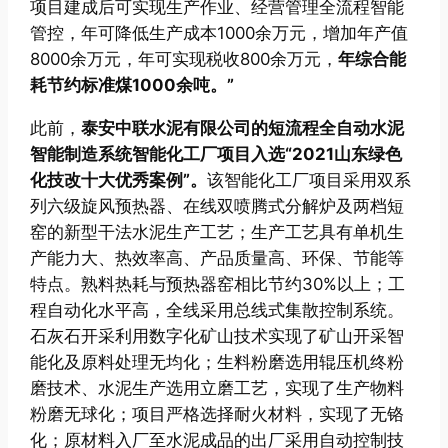
项目建成后可实现生产作业、经营管理全流程智能
管控，年可降低生产成本1000余万元，增加年产值
8000余万元，年可实现税收800余万元，
年综合能
耗节约标准煤1000余吨。”
此前，
泰安中联水泥有限公司的短流程全自动水泥
智能制造系统智能化工厂项目入选“2021山东绿色
化技改十大优秀案例”。
该智能化工厂项目采用双系
列六级旋风预热器、在线双喷腾式分解炉及两档短
窑的新型干法水泥生产工艺；生产工艺具有单机生
产能力大、热效率高、产品质量高、环保、节能等
特点。熟料热耗与预热器窑相比节约30%以上；工
程自动化水平高，全线采用总线式集散控制系统。
石灰石开采利用数字化矿山技术实现了矿山开采智
能化及原料处理无均化；生料粉磨选用辊压机终粉
磨技术、水泥生产选用立磨工艺，实现了生产物料
粉磨无球化；项目严格选择耐火材料，实现了无铬
化；原材料入厂至水泥成品的出厂采用自动控制技