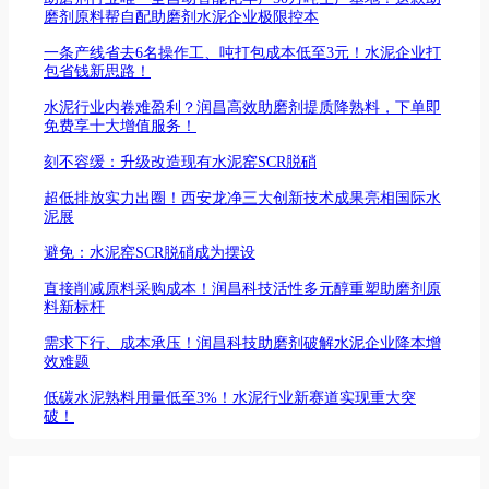
磨剂原料帮自配助磨剂水泥企业极限控本
一条产线省去6名操作工、吨打包成本低至3元！水泥企业打
包省钱新思路！
水泥行业内卷难盈利？润昌高效助磨剂提质降熟料，下单即
免费享十大增值服务！
刻不容缓：升级改造现有水泥窑SCR脱硝
超低排放实力出圈！西安龙净三大创新技术成果亮相国际水
泥展
避免：水泥窑SCR脱硝成为摆设
直接削减原料采购成本！润昌科技活性多元醇重塑助磨剂原
料新标杆
需求下行、成本承压！润昌科技助磨剂破解水泥企业降本增
效难题
低碳水泥熟料用量低至3%！水泥行业新赛道实现重大突
破！