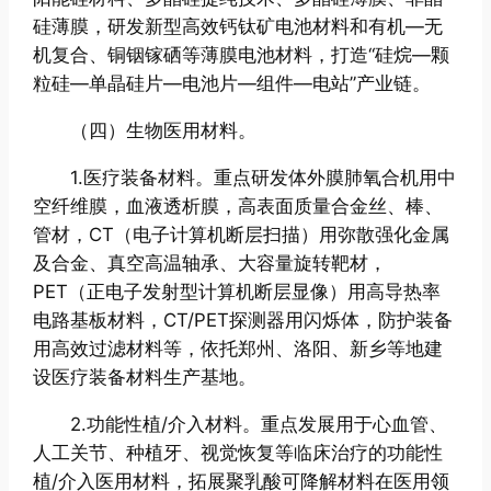
硅薄膜，研发新型高效钙钛矿电池材料和有机—无
机复合、铜铟镓硒等薄膜电池材料，打造“硅烷—颗
粒硅—单晶硅片—电池片—组件—电站”产业链。
（四）生物医用材料。
1.医疗装备材料。重点研发体外膜肺氧合机用中
空纤维膜，血液透析膜，高表面质量合金丝、棒、
管材，CT（电子计算机断层扫描）用弥散强化金属
及合金、真空高温轴承、大容量旋转靶材，
PET（正电子发射型计算机断层显像）用高导热率
电路基板材料，CT/PET探测器用闪烁体，防护装备
用高效过滤材料等，依托郑州、洛阳、新乡等地建
设医疗装备材料生产基地。
2.功能性植/介入材料。重点发展用于心血管、
人工关节、种植牙、视觉恢复等临床治疗的功能性
植/介入医用材料，拓展聚乳酸可降解材料在医用领