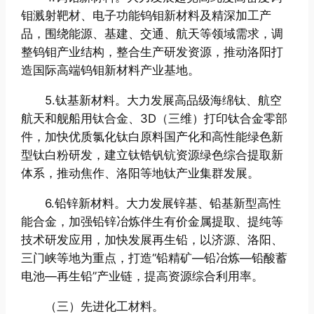
钼溅射靶材、电子功能钨钼新材料及精深加工产
品，围绕能源、基建、交通、航天等领域需求，调
整钨钼产业结构，整合生产研发资源，推动洛阳打
造国际高端钨钼新材料产业基地。
5.钛基新材料。大力发展高品级海绵钛、航空
航天和舰船用钛合金、3D（三维）打印钛合金零部
件，加快优质氯化钛白原料国产化和高性能绿色新
型钛白粉研发，建立钛锆钒钪资源绿色综合提取新
体系，推动焦作、洛阳等地钛产业集群发展。
6.铅锌新材料。大力发展锌基、铅基新型高性
能合金，加强铅锌冶炼伴生有价金属提取、提纯等
技术研发应用，加快发展再生铅，以济源、洛阳、
三门峡等地为重点，打造“铅精矿—铅冶炼—铅酸蓄
电池—再生铅”产业链，提高资源综合利用率。
（三）先进化工材料。