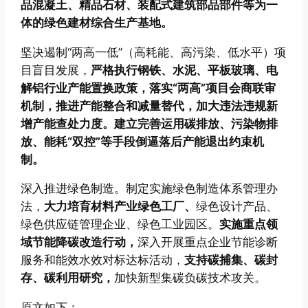
品混凝土、精品石材、装配式建筑部品部件等为一
体的绿色建材综合生产基地。
坚决遏制“两高一低”（高耗能、高污染、低水平）项
目盲目发展，
严格执行钢铁、水泥、平板玻璃、电
解铝行业产能置换政策，落实“两高”项目会商联审
机制，推进产能整合和减量替代，加大违法违规新
增产能查处力度。建立完善运用碳排放、污染物排
放、能耗“双控”等手段倒逼落后产能退出约束机
制。
深入推进绿色制造。制定实施绿色制造体系管理办
法，
大力培育材料产业绿色工厂、
绿色设计产品、
绿色供应链管理企业、绿色工业园区。
实施重点领
域节能降碳改造行动，
深入开展重点企业节能诊断
服务和能效水效对标达标活动，
支持碳捕集、碳封
存、碳利用研究，
加快新型集碳负碳技术攻关。
原文如下：