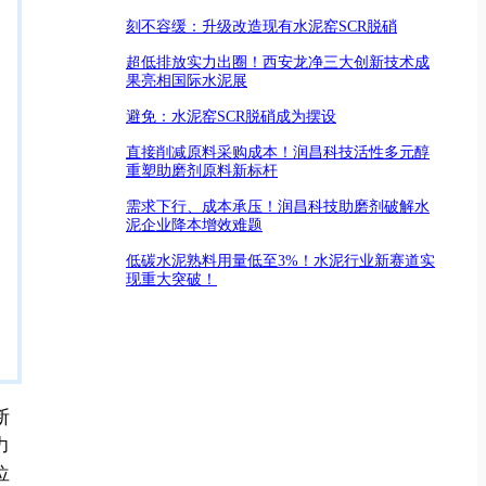
刻不容缓：升级改造现有水泥窑SCR脱硝
超低排放实力出圈！西安龙净三大创新技术成
果亮相国际水泥展
避免：水泥窑SCR脱硝成为摆设
直接削减原料采购成本！润昌科技活性多元醇
重塑助磨剂原料新标杆
需求下行、成本承压！润昌科技助磨剂破解水
泥企业降本增效难题
低碳水泥熟料用量低至3%！水泥行业新赛道实
现重大突破！
断
力
位