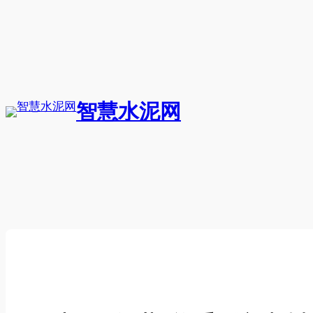
跳
至
内
容
智慧水泥网