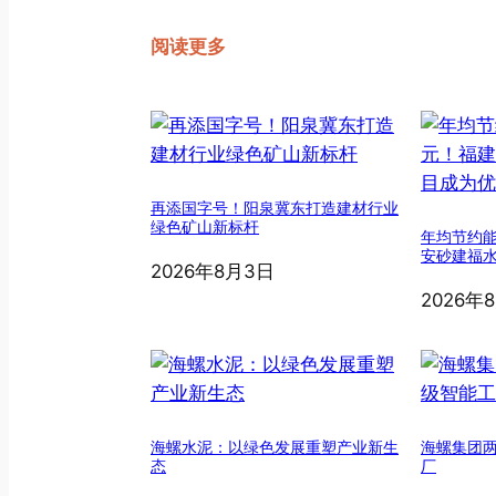
阅读更多
再添国字号！阳泉冀东打造建材行业
绿色矿山新标杆
年均节约能
安砂建福
2026年8月3日
2026年
海螺水泥：以绿色发展重塑产业新生
海螺集团
态
厂