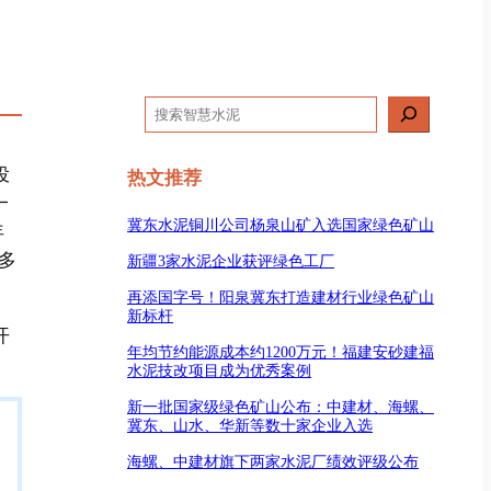
搜
索
投
热文推荐
一
冀东水泥铜川公司杨泉山矿入选国家绿色矿山
年
多
新疆3家水泥企业获评绿色工厂
再添国字号！阳泉冀东打造建材行业绿色矿山
新标杆
开
年均节约能源成本约1200万元！福建安砂建福
水泥技改项目成为优秀案例
新一批国家级绿色矿山公布：中建材、海螺、
冀东、山水、华新等数十家企业入选
海螺、中建材旗下两家水泥厂绩效评级公布