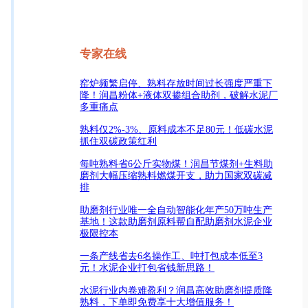
专家在线
窑炉频繁启停、熟料存放时间过长强度严重下
降！润昌粉体+液体双掺组合助剂，破解水泥厂
多重痛点
熟料仅2%-3%、原料成本不足80元！低碳水泥
抓住双碳政策红利
每吨熟料省6公斤实物煤！润昌节煤剂+生料助
磨剂大幅压缩熟料燃煤开支，助力国家双碳减
排
助磨剂行业唯一全自动智能化年产50万吨生产
基地！这款助磨剂原料帮自配助磨剂水泥企业
极限控本
一条产线省去6名操作工、吨打包成本低至3
元！水泥企业打包省钱新思路！
水泥行业内卷难盈利？润昌高效助磨剂提质降
熟料，下单即免费享十大增值服务！