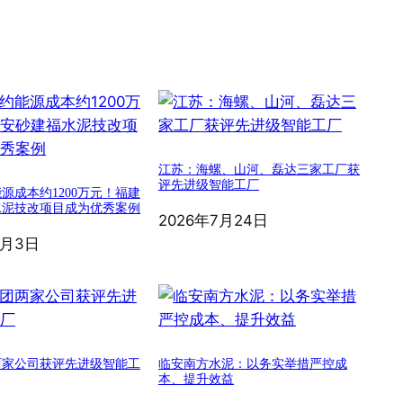
江苏：海螺、山河、磊达三家工厂获
评先进级智能工厂
源成本约1200万元！福建
水泥技改项目成为优秀案例
2026年7月24日
8月3日
两家公司获评先进级智能工
临安南方水泥：以务实举措严控成
本、提升效益