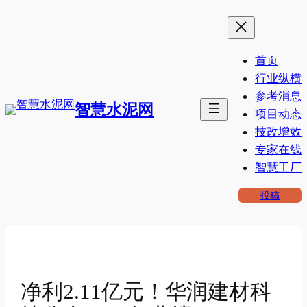
跳
至
内
首页
容
行业纵横
参考消息
智慧水泥网
项目动态
技改增效
专家在线
智慧工厂
投稿
净利2.11亿元！华润建材科