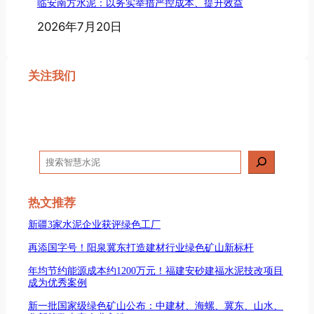
临安南方水泥：以务实举措严控成本、提升效益
2026年7月20日
关注我们
搜
索
热文推荐
新疆3家水泥企业获评绿色工厂
再添国字号！阳泉冀东打造建材行业绿色矿山新标杆
年均节约能源成本约1200万元！福建安砂建福水泥技改项目
成为优秀案例
新一批国家级绿色矿山公布：中建材、海螺、冀东、山水、