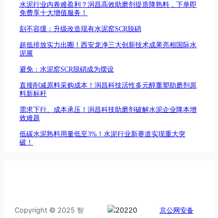
水泥行业内卷难盈利？润昌高效助磨剂提质降熟料，下单即
免费享十大增值服务！
刻不容缓：升级改造现有水泥窑SCR脱硝
超低排放实力出圈！西安龙净三大创新技术成果亮相国际水
泥展
避免：水泥窑SCR脱硝成为摆设
直接削减原料采购成本！润昌科技活性多元醇重塑助磨剂原
料新标杆
需求下行、成本承压！润昌科技助磨剂破解水泥企业降本增
效难题
低碳水泥熟料用量低至3%！水泥行业新赛道实现重大突
破！
Copyright © 2025 智
京公网安备