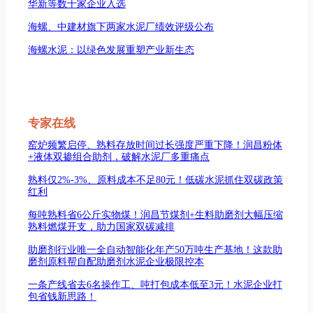
华新等数十家企业入选
海螺、中建材旗下两家水泥厂绩效评级公布
海螺水泥：以绿色发展重塑产业新生态
专家在线
窑炉频繁启停、熟料存放时间过长强度严重下降！润昌粉体
+液体双掺组合助剂，破解水泥厂多重痛点
熟料仅2%-3%、原料成本不足80元！低碳水泥抓住双碳政策
红利
每吨熟料省6公斤实物煤！润昌节煤剂+生料助磨剂大幅压缩
熟料燃煤开支，助力国家双碳减排
助磨剂行业唯一全自动智能化年产50万吨生产基地！这款助
磨剂原料帮自配助磨剂水泥企业极限控本
一条产线省去6名操作工、吨打包成本低至3元！水泥企业打
包省钱新思路！