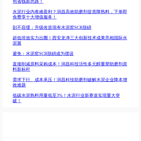
包省钱新思路！
水泥行业内卷难盈利？润昌高效助磨剂提质降熟料，下单即
免费享十大增值服务！
刻不容缓：升级改造现有水泥窑SCR脱硝
超低排放实力出圈！西安龙净三大创新技术成果亮相国际水
泥展
避免：水泥窑SCR脱硝成为摆设
直接削减原料采购成本！润昌科技活性多元醇重塑助磨剂原
料新标杆
需求下行、成本承压！润昌科技助磨剂破解水泥企业降本增
效难题
低碳水泥熟料用量低至3%！水泥行业新赛道实现重大突
破！