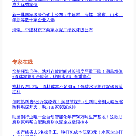
成为优秀案例
新一批国家级绿色矿山公布：中建材、海螺、冀东、山水、
华新等数十家企业入选
海螺、中建材旗下两家水泥厂绩效评级公布
专家在线
窑炉频繁启停、熟料存放时间过长强度严重下降！润昌粉体
+液体双掺组合助剂，破解水泥厂多重痛点
熟料仅2%-3%、原料成本不足80元！低碳水泥抓住双碳政策
红利
每吨熟料省6公斤实物煤！润昌节煤剂+生料助磨剂大幅压缩
熟料燃煤开支，助力国家双碳减排
助磨剂行业唯一全自动智能化年产50万吨生产基地！这款助
磨剂原料帮自配助磨剂水泥企业极限控本
一条产线省去6名操作工、吨打包成本低至3元！水泥企业打