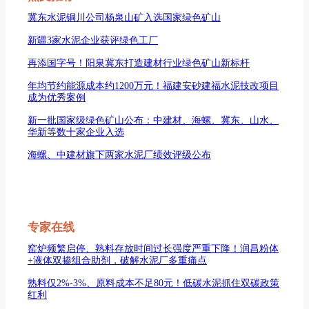
冀东水泥铜川公司杨泉山矿入选国家绿色矿山
新疆3家水泥企业获评绿色工厂
再添国字号！阳泉冀东打造建材行业绿色矿山新标杆
年均节约能源成本约1200万元！福建安砂建福水泥技改项目
成为优秀案例
新一批国家级绿色矿山公布：中建材、海螺、冀东、山水、
华新等数十家企业入选
海螺、中建材旗下两家水泥厂绩效评级公布
专家在线
窑炉频繁启停、熟料存放时间过长强度严重下降！润昌粉体
+液体双掺组合助剂，破解水泥厂多重痛点
熟料仅2%-3%、原料成本不足80元！低碳水泥抓住双碳政策
红利