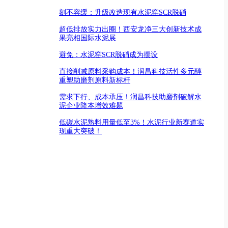
刻不容缓：升级改造现有水泥窑SCR脱硝
超低排放实力出圈！西安龙净三大创新技术成
果亮相国际水泥展
避免：水泥窑SCR脱硝成为摆设
直接削减原料采购成本！润昌科技活性多元醇
重塑助磨剂原料新标杆
需求下行、成本承压！润昌科技助磨剂破解水
泥企业降本增效难题
低碳水泥熟料用量低至3%！水泥行业新赛道实
现重大突破！