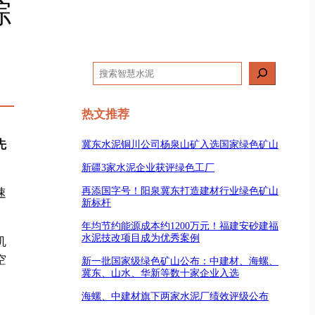
综
搜
索
热文推荐
先
冀东水泥铜川公司杨泉山矿入选国家绿色矿山
新疆3家水泥企业获评绿色工厂
再添国字号！阳泉冀东打造建材行业绿色矿山
速
新标杆
年均节约能源成本约1200万元！福建安砂建福
水泥技改项目成为优秀案例
机
空
新一批国家级绿色矿山公布：中建材、海螺、
冀东、山水、华新等数十家企业入选
海螺、中建材旗下两家水泥厂绩效评级公布