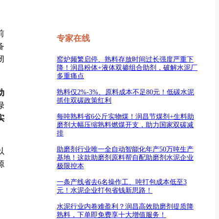
前
专家在线
备
韧
窑炉频繁启停、熟料存放时间过长强度严重下
降！润昌粉体+液体双掺组合助剂，破解水泥厂
多重痛点
动
熟料仅2%-3%、原料成本不足80元！低碳水泥
抓住双碳政策红利
绿
每吨熟料省6公斤实物煤！润昌节煤剂+生料助
实
磨剂大幅压缩熟料燃煤开支，助力国家双碳减
排
助磨剂行业唯一全自动智能化年产50万吨生产
以
基地！这款助磨剂原料帮自配助磨剂水泥企业
源
极限控本
一条产线省去6名操作工、吨打包成本低至3
元！水泥企业打包省钱新思路！
水泥行业内卷难盈利？润昌高效助磨剂提质降
熟料，下单即免费享十大增值服务！