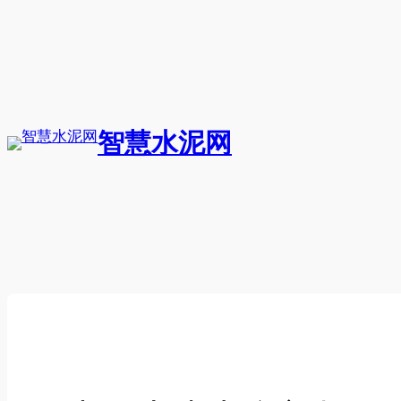
跳
至
内
容
智慧水泥网