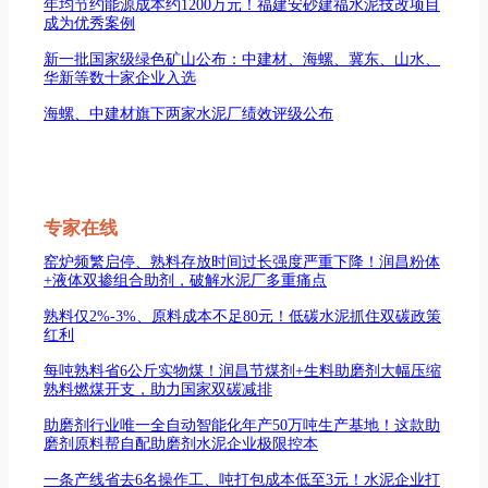
年均节约能源成本约1200万元！福建安砂建福水泥技改项目
成为优秀案例
新一批国家级绿色矿山公布：中建材、海螺、冀东、山水、
华新等数十家企业入选
海螺、中建材旗下两家水泥厂绩效评级公布
专家在线
窑炉频繁启停、熟料存放时间过长强度严重下降！润昌粉体
+液体双掺组合助剂，破解水泥厂多重痛点
熟料仅2%-3%、原料成本不足80元！低碳水泥抓住双碳政策
红利
每吨熟料省6公斤实物煤！润昌节煤剂+生料助磨剂大幅压缩
熟料燃煤开支，助力国家双碳减排
助磨剂行业唯一全自动智能化年产50万吨生产基地！这款助
磨剂原料帮自配助磨剂水泥企业极限控本
一条产线省去6名操作工、吨打包成本低至3元！水泥企业打