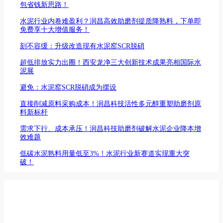
包省钱新思路！
水泥行业内卷难盈利？润昌高效助磨剂提质降熟料，下单即
免费享十大增值服务！
刻不容缓：升级改造现有水泥窑SCR脱硝
超低排放实力出圈！西安龙净三大创新技术成果亮相国际水
泥展
避免：水泥窑SCR脱硝成为摆设
直接削减原料采购成本！润昌科技活性多元醇重塑助磨剂原
料新标杆
需求下行、成本承压！润昌科技助磨剂破解水泥企业降本增
效难题
低碳水泥熟料用量低至3%！水泥行业新赛道实现重大突
破！