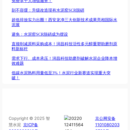
免费享十大增值服务！
刻不容缓：升级改造现有水泥窑SCR脱硝
超低排放实力出圈！西安龙净三大创新技术成果亮相国际水
泥展
避免：水泥窑SCR脱硝成为摆设
直接削减原料采购成本！润昌科技活性多元醇重塑助磨剂原
料新标杆
需求下行、成本承压！润昌科技助磨剂破解水泥企业降本增
效难题
低碳水泥熟料用量低至3%！水泥行业新赛道实现重大突
破！
Copyright © 2025 智
京公网安备
慧水泥
京ICP备
1101080203