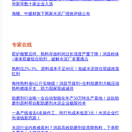
华新等数十家企业入选
海螺、中建材旗下两家水泥厂绩效评级公布
专家在线
窑炉频繁启停、熟料存放时间过长强度严重下降！润昌粉体
+液体双掺组合助剂，破解水泥厂多重痛点
熟料仅2%-3%、原料成本不足80元！低碳水泥抓住双碳政策
红利
每吨熟料省6公斤实物煤！润昌节煤剂+生料助磨剂大幅压缩
熟料燃煤开支，助力国家双碳减排
助磨剂行业唯一全自动智能化年产50万吨生产基地！这款助
磨剂原料帮自配助磨剂水泥企业极限控本
一条产线省去6名操作工、吨打包成本低至3元！水泥企业打
包省钱新思路！
水泥行业内卷难盈利？润昌高效助磨剂提质降熟料，下单即