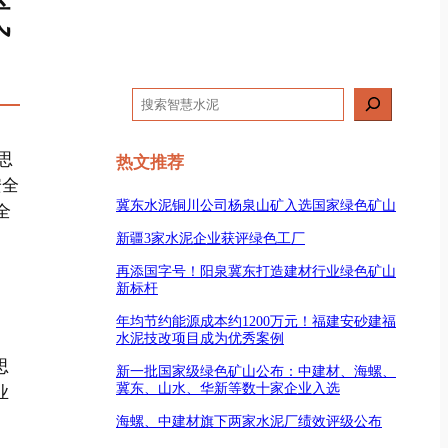
式
搜
索
思
热文推荐
安全
冀东水泥铜川公司杨泉山矿入选国家绿色矿山
全
新疆3家水泥企业获评绿色工厂
再添国字号！阳泉冀东打造建材行业绿色矿山
新标杆
年均节约能源成本约1200万元！福建安砂建福
水泥技改项目成为优秀案例
思
新一批国家级绿色矿山公布：中建材、海螺、
冀东、山水、华新等数十家企业入选
业
海螺、中建材旗下两家水泥厂绩效评级公布