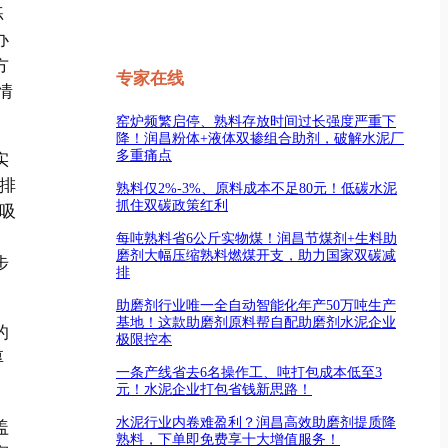
练
办
方
专家在线
情
窑炉频繁启停、熟料存放时间过长强度严重下
降！润昌粉体+液体双掺组合助剂，破解水泥厂
多重痛点
实
排
熟料仅2%-3%、原料成本不足80元！低碳水泥
抓住双碳政策红利
吸
、
每吨熟料省6公斤实物煤！润昌节煤剂+生料助
磨剂大幅压缩熟料燃煤开支，助力国家双碳减
步
排
助磨剂行业唯一全自动智能化年产50万吨生产
基地！这款助磨剂原料帮自配助磨剂水泥企业
的
极限控本
厚
一条产线省去6名操作工、吨打包成本低至3
元！水泥企业打包省钱新思路！
水泥行业内卷难盈利？润昌高效助磨剂提质降
盖
熟料，下单即免费享十大增值服务！