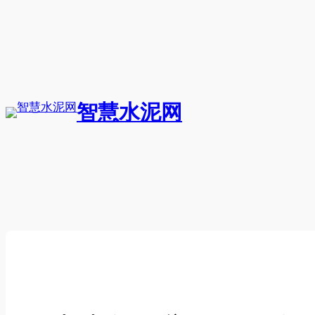
跳
至
内
容
智慧水泥网