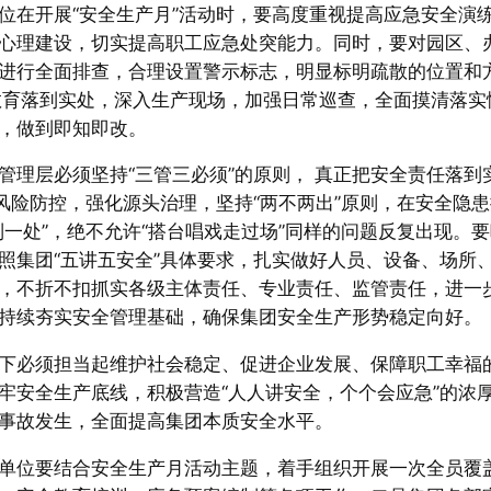
位在开展“安全生产月”活动时，要高度重视提高应急安全演
心理建设，切实提高职工应急处突能力。同时，要对园区、
进行全面排查，合理设置警示标志，明显标明疏散的位置和
教育落到实处，深入生产现场，加强日常巡查，全面摸清落实
，做到即知即改。
管理层必须坚持“三管三必须”的原则， 真正把安全责任落到
风险防控，强化源头治理，坚持“两不两出”原则，在安全隐患
一处”，绝不允许“搭台唱戏走过场”同样的问题反复出现。要
照集团“五讲五安全”具体要求，扎实做好人员、设备、场所
，不折不扣抓实各级主体责任、专业责任、监管责任，进一
持续夯实安全管理基础，确保集团安全生产形势稳定向好。
下必须担当起维护社会稳定、促进企业发展、保障职工幸福
牢安全生产底线，积极营造“人人讲安全，个个会应急”的浓
事故发生，全面提高集团本质安全水平。
单位要结合安全生产月活动主题，着手组织开展一次全员覆