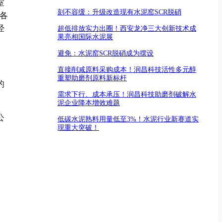
室
刻不容缓：升级改造现有水泥窑SCR脱硝
各
经
超低排放实力出圈！西安龙净三大创新技术成
果亮相国际水泥展
避免：水泥窑SCR脱硝成为摆设
直接削减原料采购成本！润昌科技活性多元醇
重塑助磨剂原料新标杆
的
需求下行、成本承压！润昌科技助磨剂破解水
泥企业降本增效难题
公
低碳水泥熟料用量低至3%！水泥行业新赛道实
现重大突破！