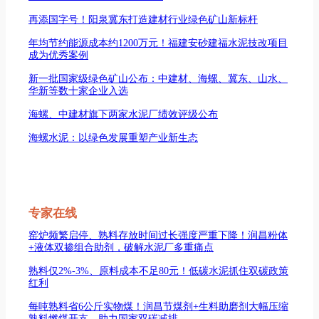
再添国字号！阳泉冀东打造建材行业绿色矿山新标杆
年均节约能源成本约1200万元！福建安砂建福水泥技改项目
成为优秀案例
新一批国家级绿色矿山公布：中建材、海螺、冀东、山水、
华新等数十家企业入选
海螺、中建材旗下两家水泥厂绩效评级公布
海螺水泥：以绿色发展重塑产业新生态
专家在线
窑炉频繁启停、熟料存放时间过长强度严重下降！润昌粉体
+液体双掺组合助剂，破解水泥厂多重痛点
熟料仅2%-3%、原料成本不足80元！低碳水泥抓住双碳政策
红利
每吨熟料省6公斤实物煤！润昌节煤剂+生料助磨剂大幅压缩
熟料燃煤开支，助力国家双碳减排