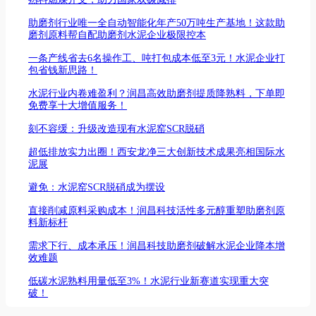
助磨剂行业唯一全自动智能化年产50万吨生产基地！这款助
磨剂原料帮自配助磨剂水泥企业极限控本
一条产线省去6名操作工、吨打包成本低至3元！水泥企业打
包省钱新思路！
水泥行业内卷难盈利？润昌高效助磨剂提质降熟料，下单即
免费享十大增值服务！
刻不容缓：升级改造现有水泥窑SCR脱硝
超低排放实力出圈！西安龙净三大创新技术成果亮相国际水
泥展
避免：水泥窑SCR脱硝成为摆设
直接削减原料采购成本！润昌科技活性多元醇重塑助磨剂原
料新标杆
需求下行、成本承压！润昌科技助磨剂破解水泥企业降本增
效难题
低碳水泥熟料用量低至3%！水泥行业新赛道实现重大突
破！