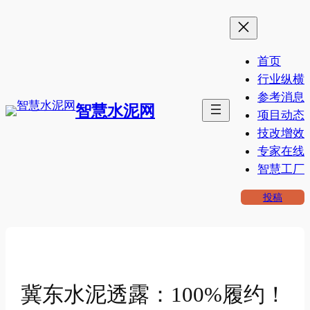
跳
至
内
首页
容
行业纵横
参考消息
智慧水泥网
项目动态
技改增效
专家在线
智慧工厂
投稿
冀东水泥透露：100%履约！