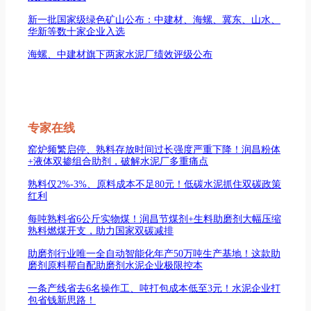
新一批国家级绿色矿山公布：中建材、海螺、冀东、山水、
华新等数十家企业入选
海螺、中建材旗下两家水泥厂绩效评级公布
专家在线
窑炉频繁启停、熟料存放时间过长强度严重下降！润昌粉体
+液体双掺组合助剂，破解水泥厂多重痛点
熟料仅2%-3%、原料成本不足80元！低碳水泥抓住双碳政策
红利
每吨熟料省6公斤实物煤！润昌节煤剂+生料助磨剂大幅压缩
熟料燃煤开支，助力国家双碳减排
助磨剂行业唯一全自动智能化年产50万吨生产基地！这款助
磨剂原料帮自配助磨剂水泥企业极限控本
一条产线省去6名操作工、吨打包成本低至3元！水泥企业打
包省钱新思路！