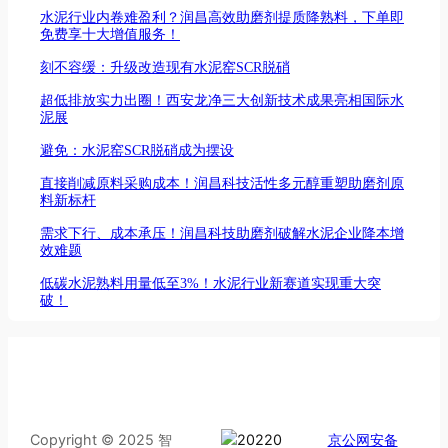
水泥行业内卷难盈利？润昌高效助磨剂提质降熟料，下单即
免费享十大增值服务！
刻不容缓：升级改造现有水泥窑SCR脱硝
超低排放实力出圈！西安龙净三大创新技术成果亮相国际水
泥展
避免：水泥窑SCR脱硝成为摆设
直接削减原料采购成本！润昌科技活性多元醇重塑助磨剂原
料新标杆
需求下行、成本承压！润昌科技助磨剂破解水泥企业降本增
效难题
低碳水泥熟料用量低至3%！水泥行业新赛道实现重大突
破！
Copyright © 2025 智
京公网安备