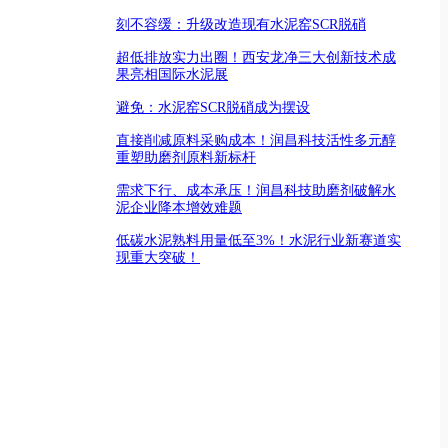
刻不容缓：升级改造现有水泥窑SCR脱硝
超低排放实力出圈！西安龙净三大创新技术成
果亮相国际水泥展
避免：水泥窑SCR脱硝成为摆设
直接削减原料采购成本！润昌科技活性多元醇
重塑助磨剂原料新标杆
需求下行、成本承压！润昌科技助磨剂破解水
泥企业降本增效难题
低碳水泥熟料用量低至3%！水泥行业新赛道实
现重大突破！