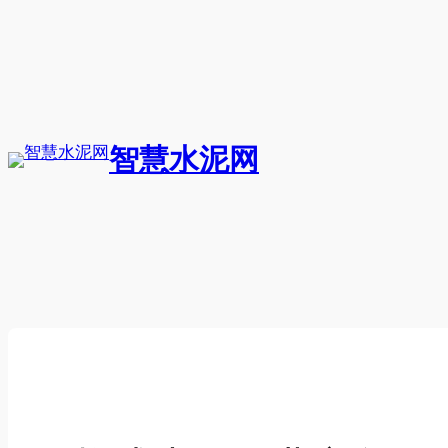
跳
至
内
容
智慧水泥网