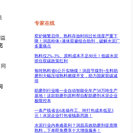
损
专家在线
窑炉频繁启停、熟料存放时间过长强度严重下
利益
降！润昌粉体+液体双掺组合助剂，破解水泥厂
完
多重痛点
熟料仅2%-3%、原料成本不足80元！低碳水泥
抓住双碳政策红利
司同
每吨熟料省6公斤实物煤！润昌节煤剂+生料助
磨剂大幅压缩熟料燃煤开支，助力国家双碳减
排
问
助磨剂行业唯一全自动智能化年产50万吨生产
基地！这款助磨剂原料帮自配助磨剂水泥企业
极限控本
一条产线省去6名操作工、吨打包成本低至3
元！水泥企业打包省钱新思路！
水泥行业内卷难盈利？润昌高效助磨剂提质降
熟料，下单即免费享十大增值服务！