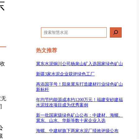
东
搜
索
热文推荐
收
冀东水泥铜川公司杨泉山矿入选国家绿色矿山
新疆3家水泥企业获评绿色工厂
再添国字号！阳泉冀东打造建材行业绿色矿山
新标杆
权无
年均节约能源成本约1200万元！福建安砂建福
水泥技改项目成为优秀案例
司
新一批国家级绿色矿山公布：中建材、海螺、
冀东、山水、华新等数十家企业入选
公
海螺、中建材旗下两家水泥厂绩效评级公布
藏