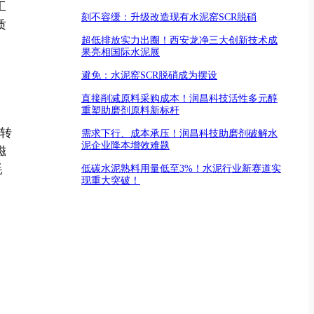
工
刻不容缓：升级改造现有水泥窑SCR脱硝
质
超低排放实力出圈！西安龙净三大创新技术成
果亮相国际水泥展
避免：水泥窑SCR脱硝成为摆设
直接削减原料采购成本！润昌科技活性多元醇
重塑助磨剂原料新标杆
碳转
需求下行、成本承压！润昌科技助磨剂破解水
泥企业降本增效难题
磁
耗
低碳水泥熟料用量低至3%！水泥行业新赛道实
现重大突破！