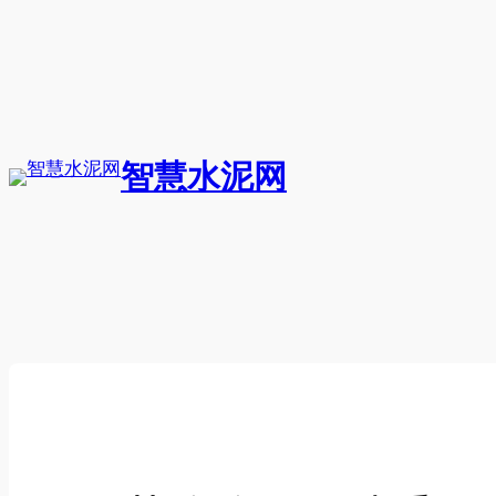
跳
至
内
容
智慧水泥网