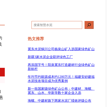
搜
索
的
热文推荐
及
冀东水泥铜川公司杨泉山矿入选国家绿色矿山
新疆3家水泥企业获评绿色工厂
再添国字号！阳泉冀东打造建材行业绿色矿山
新标杆
年均节约能源成本约1200万元！福建安砂建福
水泥技改项目成为优秀案例
新一批国家级绿色矿山公布：中建材、海螺、
的
冀东、山水、华新等数十家企业入选
悬
海螺、中建材旗下两家水泥厂绩效评级公布