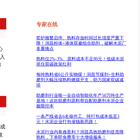
专家在线
窑炉频繁启停、熟料存放时间过长强度严重下
降！润昌粉体+液体双掺组合助剂，破解水泥厂
心
多重痛点
，入
熟料仅2%-3%、原料成本不足80元！低碳水泥
抓住双碳政策红利
得
每吨熟料省6公斤实物煤！润昌节煤剂+生料助
磨剂大幅压缩熟料燃煤开支，助力国家双碳减
排
助磨剂行业唯一全自动智能化年产50万吨生产
基地！这款助磨剂原料帮自配助磨剂水泥企业
极限控本
一条产线省去6名操作工、吨打包成本低至3
元！水泥企业打包省钱新思路！
够成
水泥行业内卷难盈利？润昌高效助磨剂提质降
技
熟料，下单即免费享十大增值服务！