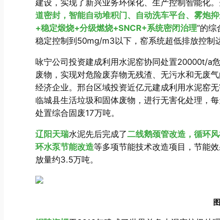
建设，实现了新兴业务环保化、生产控制智能化。
道密封，智能自动堆积门、自动洗车平台、雾炮抑
+稳定煅烧+分级燃烧+SNCR+系统密闭治理
”的
稳定控制到50mg/m3以下，窑系统超低排放控
咏宁公司投资建成利用水泥窑协同处置20000t/
废物，实现对危险废弃物无残渣、无污水和无废气
经济企业。邢台区域投资近亿元建成利用水泥窑无害
临城县生活垃圾和固体废物，进行无害化处理，每天
处置综合固废17万吨。
辽阳天瑞
水泥先后完成了
二线鹅颈管改造，循环风
环水泵节能改造
等多项节能技术改造项目，节能效
放量约3.5万吨。