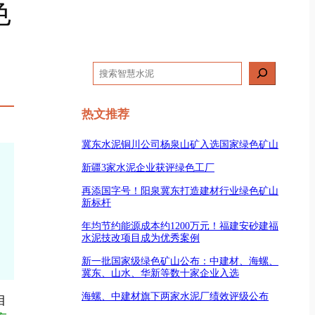
色
搜
索
热文推荐
冀东水泥铜川公司杨泉山矿入选国家绿色矿山
新疆3家水泥企业获评绿色工厂
再添国字号！阳泉冀东打造建材行业绿色矿山
新标杆
年均节约能源成本约1200万元！福建安砂建福
水泥技改项目成为优秀案例
新一批国家级绿色矿山公布：中建材、海螺、
冀东、山水、华新等数十家企业入选
海螺、中建材旗下两家水泥厂绩效评级公布
目