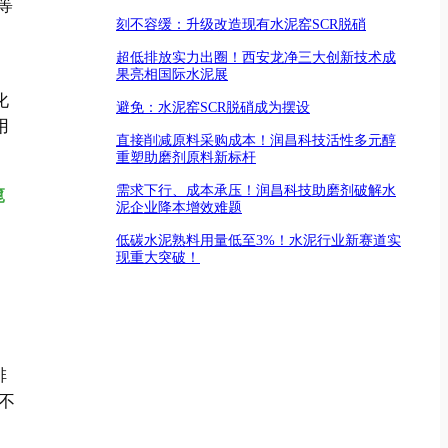
等
刻不容缓：升级改造现有水泥窑SCR脱硝
超低排放实力出圈！西安龙净三大创新技术成
果亮相国际水泥展
化
避免：水泥窑SCR脱硝成为摆设
用
直接削减原料采购成本！润昌科技活性多元醇
重塑助磨剂原料新标杆
需求下行、成本承压！润昌科技助磨剂破解水
篦
泥企业降本增效难题
低碳水泥熟料用量低至3%！水泥行业新赛道实
现重大突破！
排
不
、