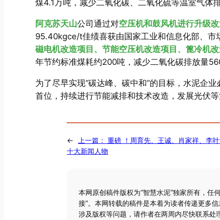
煤4.1万吨，减少二氧化碳、二氧化硫等温室气体排
阿克苏天山
公司通过对
空压机和鼓风机进行升级改
95.40kgce/t佳绩喜获由国家工业和信息化部
磁电机改造项目、节能空压机改造项目、篦冷机改
年节约标准煤耗约200吨，减少二氧化碳排放量56
为了尽早实现“碳达峰、碳中和”的目标，水泥企
首位，持续进行节能减排和技术改造，发展光伏等
←
上一篇：
重磅 ！周育先、王诚、肖家祥、李叶
十大新闻人物
本网原创稿件版权为“智慧水泥”独家所有，任
接”。本网转载的稿件是本着为读者传递更多
涉及版权等问题，请作者在两周内尽快联系处理