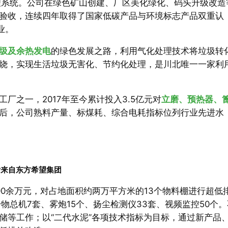
处理系统。公司在绿色矿山创建、厂区美化绿化、码头升级改造
验收，连续四年取得了国家低碳产品与环境标志产品双重认
业。
圾及余热发电
的绿色发展之路，利用气化处理技术将垃圾转
烧，实现生活垃圾无害化、节约化处理，是川北唯一一家利
厂之一，2017年至今累计投入3.5亿元对
立磨、预热器、
后，公司熟料产量、标煤耗、综合电耗指标位列行业先进水
片来自东方希望集团
00余万元，对占地面积约两万平方米的13个物料棚进行超低
物总机7套、雾炮15个、扬尘检测仪33套、视频监控50个。
储等工作；以“二代水泥”各项技术指标为目标，通过新产品