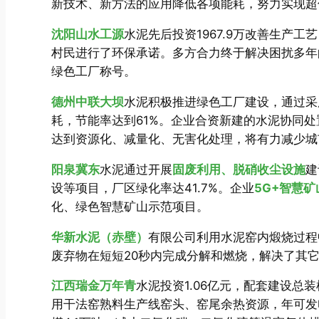
新技术、新方法的应用降低各项能耗，努力实现超
沈阳山水工源
水泥先后投资1967.9万改善生产
村民进行了环保承诺。多方合力终于解决困扰多年
绿色工厂称号。
德州中联大坝
水泥积极推进绿色工厂建设，通过采
耗，节能率达到61%。企业合资新建的水泥协同处
达到资源化、减量化、无害化处理，将有力减少城
阳泉冀东
水泥通过开展
固废利用、脱硝收尘设施
建
设等项目，厂区绿化率达41.7%。企业
5G+智慧
化、绿色智慧矿山示范项目。
华新水泥（赤壁）
有限公司利用水泥窑内煅烧过程
废弃物在短短20秒内完成分解和燃烧，解决了其
江西瑞金万年青
水泥投资1.06亿元，配套建设总装
用干法窑熟料生产线窑头、窑尾余热资源，年可发电