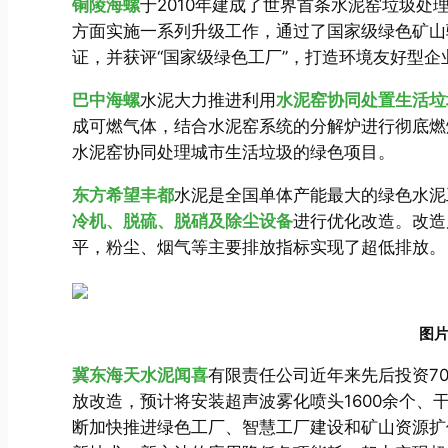
铜陵海螺
于2010年建成了世界首条水泥窑垃圾
方面实施一系列升级工作，通过了国家级绿色矿山
证，并获评“国家级绿色工厂”，打造环境友好型企
巴中海螺
水泥大力推进利用
水泥窑协同处置生活垃
成可燃气体，结合水泥窑系统的分解炉进行彻底燃
水泥窑协同处理城市生活垃圾的绿色项目。
东方希望丰都
水泥是全国单体产能最大的绿色水泥工
冷机、脱硫、脱硝及除尘设备
进行优化改造。改造
平，粉尘、烟气等主要排放指标实现了超低排放。
图
冀东海天水泥闻喜
有限责任公司近年来先后投资7
放改造，预计将安装超声波雾化喷头1600余个、干
断加快推进绿色工厂、智慧工厂建设和矿山资源扩