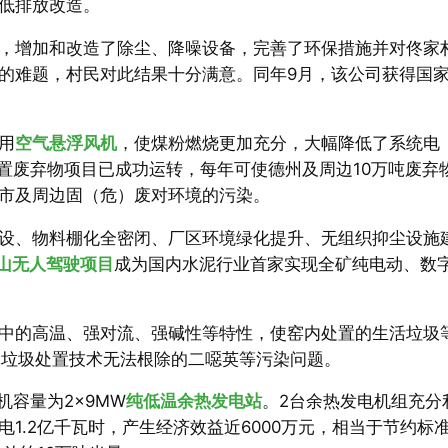
低排放改造。
工艺，增加和改造了除尘、降噪设备，完善了环保措施并对佟家
的难题，村民对此结果十分满意。同年9月，该公司获得国
用
空气悬浮风机
，使煤粉燃烧更加充分，大幅降低了系统电
置废弃物项目已成功运转，每年可使德州及周边10万吨废弃
市及周边固（危）废对环境的污染。
设、物料棚化全密闭、厂区环境绿化提升、无组织抑尘设施
矿山无人驾驶项目
成为国内水泥行业首家实现全矿纯电动、数
中的高温、强对流、强碱性等特性，使窑内处置的生活垃圾
它垃圾处置技术无法根除的二噁英等污染问题。
机容量为2×9MW
纯低温余热发电站
。2台余热发电机组充分
1.2亿千瓦时，产生经济效益近6000万元，相当于节约标