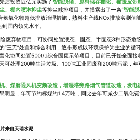
先后投资近亿元实施了
智能脱销、原料储存棚化、输送皮带
尘、棚内喷淋抑尘
等抑尘减排项目，并摸索出了一条“
智能脱
综合氮氧化物超低排放治理措施，熟料生产线NOx排放实测值
制达到国内领先水平。
a危险废弃物项目，可协同处置液态、固态、半固态3种形态危
的“三无”处置和综合利用，逐步形成以环境保护为主业的循
化协同处置500t/d综合固废示范项目，目前已开始全面接
可处理200吨生活垃圾、100吨工业固废和200吨污泥，年
机、煤磨通风机变频改造，增湿塔旁路烟气管道改造，发电
果明显，年可节约标煤约1.4万吨，同比去年可减少二氧化碳
图片来自天瑞水泥