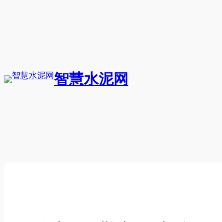
跳
至
内
容
智慧水泥网