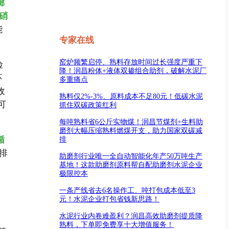
廊
硝
能
专家在线
窑炉频繁启停、熟料存放时间过长强度严重下
险
降！润昌粉体+液体双掺组合助剂，破解水泥厂
环
多重痛点
收
熟料仅2%-3%、原料成本不足80元！低碳水泥
可
抓住双碳政策红利
每吨熟料省6公斤实物煤！润昌节煤剂+生料助
磨剂大幅压缩熟料燃煤开支，助力国家双碳减
循
排
排
助磨剂行业唯一全自动智能化年产50万吨生产
基地！这款助磨剂原料帮自配助磨剂水泥企业
极限控本
一条产线省去6名操作工、吨打包成本低至3
元！水泥企业打包省钱新思路！
水泥行业内卷难盈利？润昌高效助磨剂提质降
熟料，下单即免费享十大增值服务！