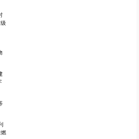
村
家级
物
建
字
等
利
准燃