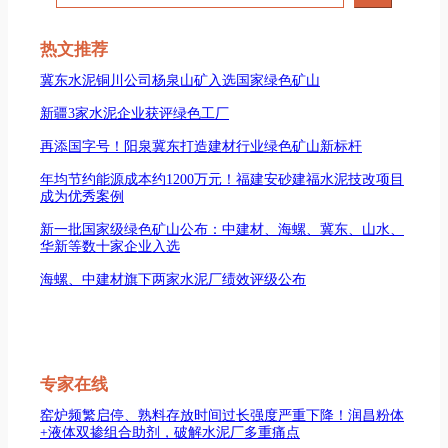
索
热文推荐
冀东水泥铜川公司杨泉山矿入选国家绿色矿山
新疆3家水泥企业获评绿色工厂
再添国字号！阳泉冀东打造建材行业绿色矿山新标杆
年均节约能源成本约1200万元！福建安砂建福水泥技改项目
成为优秀案例
新一批国家级绿色矿山公布：中建材、海螺、冀东、山水、
华新等数十家企业入选
海螺、中建材旗下两家水泥厂绩效评级公布
专家在线
窑炉频繁启停、熟料存放时间过长强度严重下降！润昌粉体
+液体双掺组合助剂，破解水泥厂多重痛点