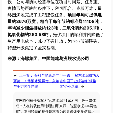
设，公司与协同经营单位在项目时间紧、任务重、
疫情形势严峻的条件下，密切配合、克服万难，最
终圆满地完成了工程建设任务。
项目年均可提供电
量约3676万度，相当于每年节约标准煤11108吨，
年均减少烟尘排放约123吨，二氧化硫约295.1吨，
氮氧化物约253.58吨，
光伏项目的顺利并网降低了
生产用电成本，减少了碳排放，为企业节能降碳、
转型升级奠定了坚实基础。
来源：海螺集团、中国能建葛洲坝水泥公司
←
上一篇：
骨料产能跃居广
下一篇：
冀东水泥成功入
西第一！华润水泥再增一条年
选中国工业碳达峰“领跑
产千万吨生产线
者”企业名单
→
本网原创稿件版权为“智慧水泥”独家所有，任何媒体
或个人在转载使用时须注明“来源：智慧水泥+本网链
接”。本网转载的稿件是本着为读者传递更多信息之