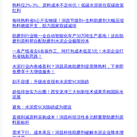
熟料仅2%-3%、原料成本不足80元！低碳水泥抓住双碳政策
红利
每吨熟料省6公斤实物煤！润昌节煤剂+生料助磨剂大幅压缩
熟料燃煤开支，助力国家双碳减排
助磨剂行业唯一全自动智能化年产50万吨生产基地！这款助
磨剂原料帮自配助磨剂水泥企业极限控本
一条产线省去6名操作工、吨打包成本低至3元！水泥企业打
包省钱新思路！
水泥行业内卷难盈利？润昌高效助磨剂提质降熟料，下单即
免费享十大增值服务！
刻不容缓：升级改造现有水泥窑SCR脱硝
超低排放实力出圈！西安龙净三大创新技术成果亮相国际水
泥展
避免：水泥窑SCR脱硝成为摆设
直接削减原料采购成本！润昌科技活性多元醇重塑助磨剂原
料新标杆
需求下行、成本承压！润昌科技助磨剂破解水泥企业降本增