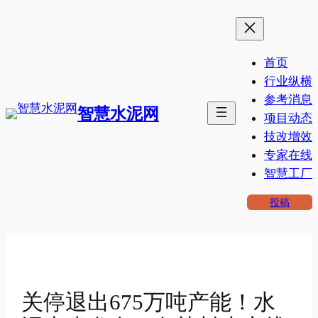
跳
至
内
首页
容
行业纵横
参考消息
智慧水泥网
项目动态
技改增效
专家在线
智慧工厂
投稿
关停退出675万吨产能！水