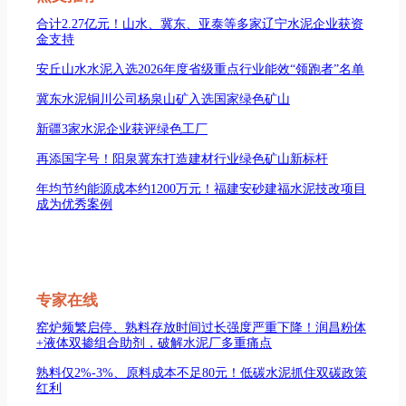
合计2.27亿元！山水、冀东、亚泰等多家辽宁水泥企业获资
金支持
安丘山水水泥入选2026年度省级重点行业能效“领跑者”名单
冀东水泥铜川公司杨泉山矿入选国家绿色矿山
新疆3家水泥企业获评绿色工厂
再添国字号！阳泉冀东打造建材行业绿色矿山新标杆
年均节约能源成本约1200万元！福建安砂建福水泥技改项目
成为优秀案例
专家在线
窑炉频繁启停、熟料存放时间过长强度严重下降！润昌粉体
+液体双掺组合助剂，破解水泥厂多重痛点
熟料仅2%-3%、原料成本不足80元！低碳水泥抓住双碳政策
红利