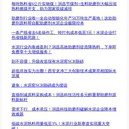
每吨熟料省6公斤实物煤！润昌节煤剂+生料助磨剂大幅压缩
熟料燃煤开支，助力国家双碳减排
助磨剂行业唯一全自动智能化年产50万吨生产基地！这款助
磨剂原料帮自配助磨剂水泥企业极限控本
一条产线省去6名操作工、吨打包成本低至3元！水泥企业打
包省钱新思路！
水泥行业内卷难盈利？润昌高效助磨剂提质降熟料，下单即
免费享十大增值服务！
刻不容缓：升级改造现有水泥窑SCR脱硝
超低排放实力出圈！西安龙净三大创新技术成果亮相国际水
泥展
避免：水泥窑SCR脱硝成为摆设
直接削减原料采购成本！润昌科技活性多元醇重塑助磨剂原
料新标杆
需求下行、成本承压！润昌科技助磨剂破解水泥企业降本增
效难题
低碳水泥熟料用量低至3%！水泥行业新赛道实现重大突
破！