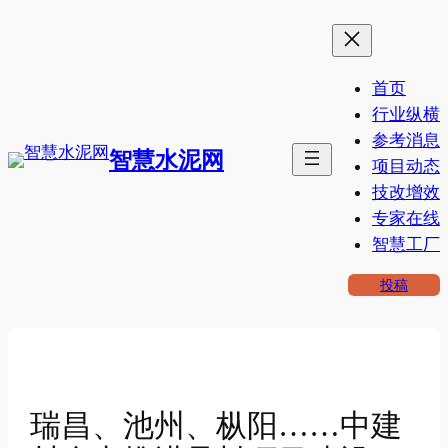
跳
至
内
首页
容
行业纵横
参考消息
智慧水泥网
项目动态
技改增效
专家在线
智慧工厂
投稿
瑞昌、池州、枞阳……中建