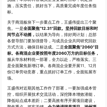
施，压实责任，抓好当下，高质量完成年度任务指
标。
关于商混板块下一步重点工作，王盛伟提出三个聚
焦。一是
全面聚焦“12.31”回款。坚持回款目标和时
间节点不动摇，
以结果为导向，排好周计划；总部
各督导部门要加强督导，与成员企业共同研究回款
方式方法，确保目标达成。二是
全面聚焦“2060”目
标。各商混企业要按照年度2060万方的目标任务，
服从华东材料统一部署，全力以赴，严格落实。三
是全面聚焦新增订单。各商混企业要开展11、12月
份订单劳动竞赛，重点抓好订单工作，全面拓展市
场。
王盛伟对近期其他工作作了部署，一要加强成本管
控，组织开展技术交流活动，深挖降本增效潜能，
降低站点成本差距；二要高效有序开展项目建设，
聚焦重点，抓牢关键，
全力推进瑞昌项目、池州项