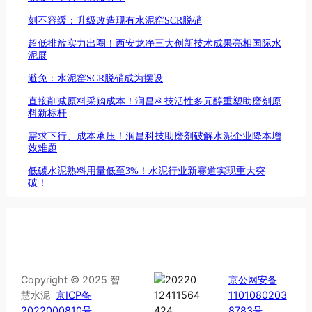
刻不容缓：升级改造现有水泥窑SCR脱硝
超低排放实力出圈！西安龙净三大创新技术成果亮相国际水
泥展
避免：水泥窑SCR脱硝成为摆设
直接削减原料采购成本！润昌科技活性多元醇重塑助磨剂原
料新标杆
需求下行、成本承压！润昌科技助磨剂破解水泥企业降本增
效难题
低碳水泥熟料用量低至3%！水泥行业新赛道实现重大突
破！
Copyright © 2025 智
京公网安备
慧水泥
京ICP备
1101080203
2022000810号
8783号