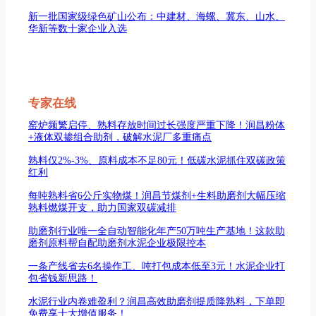
新一批国家级绿色矿山公布：中建材、海螺、冀东、山水、
华新等数十家企业入选
专家在线
窑炉频繁启停、熟料存放时间过长强度严重下降！润昌粉体
+液体双掺组合助剂，破解水泥厂多重痛点
熟料仅2%-3%、原料成本不足80元！低碳水泥抓住双碳政策
红利
每吨熟料省6公斤实物煤！润昌节煤剂+生料助磨剂大幅压缩
熟料燃煤开支，助力国家双碳减排
助磨剂行业唯一全自动智能化年产50万吨生产基地！这款助
磨剂原料帮自配助磨剂水泥企业极限控本
一条产线省去6名操作工、吨打包成本低至3元！水泥企业打
包省钱新思路！
水泥行业内卷难盈利？润昌高效助磨剂提质降熟料，下单即
免费享十大增值服务！