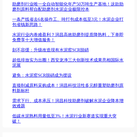
助磨剂行业唯一全自动智能化年产50万吨生产基地！这款助
磨剂原料帮自配助磨剂水泥企业极限控本
一条产线省去6名操作工、吨打包成本低至3元！水泥企业打
包省钱新思路！
水泥行业内卷难盈利？润昌高效助磨剂提质降熟料，下单即
免费享十大增值服务！
刻不容缓：升级改造现有水泥窑SCR脱硝
超低排放实力出圈！西安龙净三大创新技术成果亮相国际水
泥展
避免：水泥窑SCR脱硝成为摆设
直接削减原料采购成本！润昌科技活性多元醇重塑助磨剂原
料新标杆
需求下行、成本承压！润昌科技助磨剂破解水泥企业降本增
效难题
低碳水泥熟料用量低至3%！水泥行业新赛道实现重大突
破！