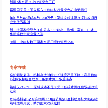
新疆3家水泥企业获评绿色工厂
再添国字号！阳泉冀东打造建材行业绿色矿山新标杆
年均节约能源成本约1200万元！福建安砂建福水泥技改项目
成为优秀案例
新一批国家级绿色矿山公布：中建材、海螺、冀东、山水、
华新等数十家企业入选
海螺、中建材旗下两家水泥厂绩效评级公布
专家在线
窑炉频繁启停、熟料存放时间过长强度严重下降！润昌粉体
+液体双掺组合助剂，破解水泥厂多重痛点
熟料仅2%-3%、原料成本不足80元！低碳水泥抓住双碳政策
红利
每吨熟料省6公斤实物煤！润昌节煤剂+生料助磨剂大幅压缩
熟料燃煤开支，助力国家双碳减排