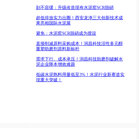
刻不容缓：升级改造现有水泥窑SCR脱硝
超低排放实力出圈！西安龙净三大创新技术成
果亮相国际水泥展
避免：水泥窑SCR脱硝成为摆设
直接削减原料采购成本！润昌科技活性多元醇
重塑助磨剂原料新标杆
需求下行、成本承压！润昌科技助磨剂破解水
泥企业降本增效难题
低碳水泥熟料用量低至3%！水泥行业新赛道实
现重大突破！