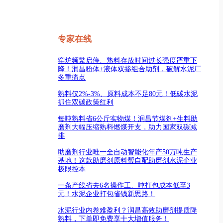
专家在线
窑炉频繁启停、熟料存放时间过长强度严重下
降！润昌粉体+液体双掺组合助剂，破解水泥厂
多重痛点
熟料仅2%-3%、原料成本不足80元！低碳水泥
抓住双碳政策红利
每吨熟料省6公斤实物煤！润昌节煤剂+生料助
磨剂大幅压缩熟料燃煤开支，助力国家双碳减
排
助磨剂行业唯一全自动智能化年产50万吨生产
基地！这款助磨剂原料帮自配助磨剂水泥企业
极限控本
一条产线省去6名操作工、吨打包成本低至3
元！水泥企业打包省钱新思路！
水泥行业内卷难盈利？润昌高效助磨剂提质降
熟料，下单即免费享十大增值服务！