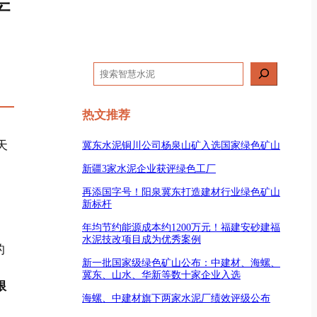
产
搜
索
热文推荐
天
冀东水泥铜川公司杨泉山矿入选国家绿色矿山
新疆3家水泥企业获评绿色工厂
再添国字号！阳泉冀东打造建材行业绿色矿山
新标杆
年均节约能源成本约1200万元！福建安砂建福
水泥技改项目成为优秀案例
的
新一批国家级绿色矿山公布：中建材、海螺、
冀东、山水、华新等数十家企业入选
限
海螺、中建材旗下两家水泥厂绩效评级公布