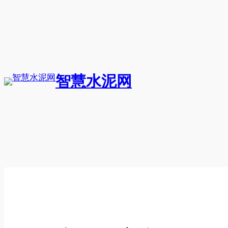
跳
至
内
容
智慧水泥网