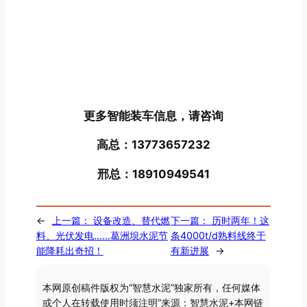
更多智能装车信息，请咨询
高总：13773657232
邢总：18910949541
←
上一篇：
设备改造、替代燃
下一篇：
历时两年！这
料、光伏发电……葛洲坝水泥节
条4000t/d熟料线终于
能降耗出奇招！
有新进展
→
本网原创稿件版权为“智慧水泥”独家所有，任何媒体
或个人在转载使用时须注明“来源：智慧水泥+本网链