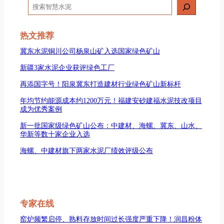
搜
索
热文推荐
冀东水泥铜川公司杨泉山矿入选国家绿色矿山
新疆3家水泥企业获评绿色工厂
再添国字号！阳泉冀东打造建材行业绿色矿山新标杆
年均节约能源成本约1200万元！福建安砂建福水泥技改项目
成为优秀案例
新一批国家级绿色矿山公布：中建材、海螺、冀东、山水、
华新等数十家企业入选
海螺、中建材旗下两家水泥厂绩效评级公布
专家在线
窑炉频繁启停、熟料存放时间过长强度严重下降！润昌粉体