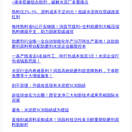
+液体双掺组合助剂，破解水泥厂多重痛点
熟料仅2%-3%、原料成本不足80元！低碳水泥抓住双碳政策
红利
每吨熟料省6公斤实物煤！润昌节煤剂+生料助磨剂大幅压缩
熟料燃煤开支，助力国家双碳减排
助磨剂行业唯一全自动智能化年产50万吨生产基地！这款助
磨剂原料帮自配助磨剂水泥企业极限控本
一条产线省去6名操作工、吨打包成本低至3元！水泥企业打
包省钱新思路！
水泥行业内卷难盈利？润昌高效助磨剂提质降熟料，下单即
免费享十大增值服务！
刻不容缓：升级改造现有水泥窑SCR脱硝
超低排放实力出圈！西安龙净三大创新技术成果亮相国际水
泥展
避免：水泥窑SCR脱硝成为摆设
直接削减原料采购成本！润昌科技活性多元醇重塑助磨剂原
料新标杆