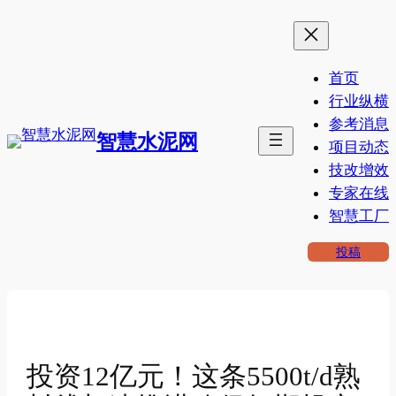
跳
至
内
首页
容
行业纵横
参考消息
智慧水泥网
项目动态
技改增效
专家在线
智慧工厂
投稿
投资12亿元！这条5500t/d熟