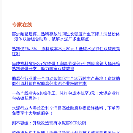
专家在线
窑炉频繁启停、熟料存放时间过长强度严重下降！润昌粉体
+液体双掺组合助剂，破解水泥厂多重痛点
熟料仅2%-3%、原料成本不足80元！低碳水泥抓住双碳政策
红利
每吨熟料省6公斤实物煤！润昌节煤剂+生料助磨剂大幅压缩
熟料燃煤开支，助力国家双碳减排
助磨剂行业唯一全自动智能化年产50万吨生产基地！这款助
磨剂原料帮自配助磨剂水泥企业极限控本
一条产线省去6名操作工、吨打包成本低至3元！水泥企业打
包省钱新思路！
水泥行业内卷难盈利？润昌高效助磨剂提质降熟料，下单即
免费享十大增值服务！
刻不容缓：升级改造现有水泥窑SCR脱硝
超低排放实力出圈！西安龙净三大创新技术成果亮相国际水