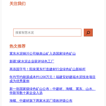
关注我们
搜
索
热文推荐
冀东水泥铜川公司杨泉山矿入选国家绿色矿山
新疆3家水泥企业获评绿色工厂
再添国字号！阳泉冀东打造建材行业绿色矿山新标杆
年均节约能源成本约1200万元！福建安砂建福水泥技改项目
成为优秀案例
新一批国家级绿色矿山公布：中建材、海螺、冀东、山水、
华新等数十家企业入选
海螺、中建材旗下两家水泥厂绩效评级公布