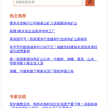
搜
索
热文推荐
冀东水泥铜川公司杨泉山矿入选国家绿色矿山
新疆3家水泥企业获评绿色工厂
再添国字号！阳泉冀东打造建材行业绿色矿山新标杆
年均节约能源成本约1200万元！福建安砂建福水泥技改项目
成为优秀案例
新一批国家级绿色矿山公布：中建材、海螺、冀东、山水、
华新等数十家企业入选
海螺、中建材旗下两家水泥厂绩效评级公布
专家在线
窑炉频繁启停、熟料存放时间过长强度严重下降！润昌粉体