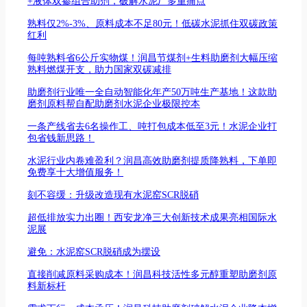
+液体双掺组合助剂，破解水泥厂多重痛点
熟料仅2%-3%、原料成本不足80元！低碳水泥抓住双碳政策
红利
每吨熟料省6公斤实物煤！润昌节煤剂+生料助磨剂大幅压缩
熟料燃煤开支，助力国家双碳减排
助磨剂行业唯一全自动智能化年产50万吨生产基地！这款助
磨剂原料帮自配助磨剂水泥企业极限控本
一条产线省去6名操作工、吨打包成本低至3元！水泥企业打
包省钱新思路！
水泥行业内卷难盈利？润昌高效助磨剂提质降熟料，下单即
免费享十大增值服务！
刻不容缓：升级改造现有水泥窑SCR脱硝
超低排放实力出圈！西安龙净三大创新技术成果亮相国际水
泥展
避免：水泥窑SCR脱硝成为摆设
直接削减原料采购成本！润昌科技活性多元醇重塑助磨剂原
料新标杆