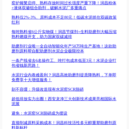
窑炉频繁启停、熟料存放时间过长强度严重下降！润昌粉体
+液体双掺组合助剂，破解水泥厂多重痛点
熟料仅2%-3%、原料成本不足80元！低碳水泥抓住双碳政策
红利
每吨熟料省6公斤实物煤！润昌节煤剂+生料助磨剂大幅压缩
熟料燃煤开支，助力国家双碳减排
助磨剂行业唯一全自动智能化年产50万吨生产基地！这款助
磨剂原料帮自配助磨剂水泥企业极限控本
一条产线省去6名操作工、吨打包成本低至3元！水泥企业打
包省钱新思路！
水泥行业内卷难盈利？润昌高效助磨剂提质降熟料，下单即
免费享十大增值服务！
刻不容缓：升级改造现有水泥窑SCR脱硝
超低排放实力出圈！西安龙净三大创新技术成果亮相国际水
泥展
避免：水泥窑SCR脱硝成为摆设
直接削减原料采购成本！润昌科技活性多元醇重塑助磨剂原
料新标杆