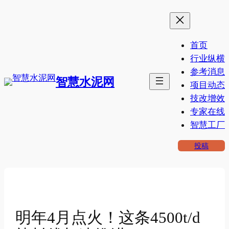
跳
至
内
首页
容
行业纵横
参考消息
智慧水泥网
项目动态
技改增效
专家在线
智慧工厂
投稿
明年4月点火！这条4500t/d