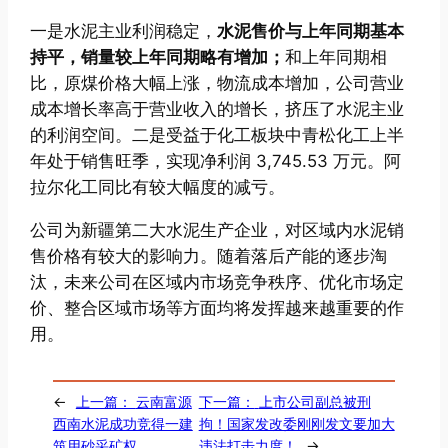
一是水泥主业利润稳定，
水泥售价与上年同期基本
持平，销量较上年同期略有增加；
和上年同期相
比，原煤价格大幅上涨，物流成本增加，公司营业
成本增长率高于营业收入的增长，挤压了水泥主业
的利润空间。二是受益于化工板块中青松化工上半
年处于销售旺季，实现净利润 3,745.53 万元。阿
拉尔化工同比有较大幅度的减亏。
公司为新疆第二大水泥生产企业，对区域内水泥销
售价格有较大的影响力。随着落后产能的逐步淘
汰，未来公司在区域内市场竞争秩序、优化市场定
价、整合区域市场等方面均将发挥越来越重要的作
用。
←
上一篇：
云南富源
下一篇：
上市公司副总被刑
西南水泥成功竞得一建
拘！国家发改委刚刚发文要加大
筑用砂采矿权
违法打击力度！
→