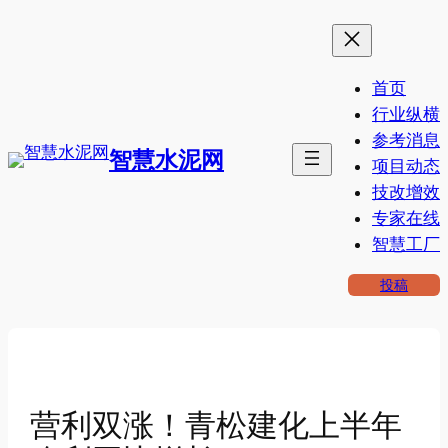
跳
至
内
首页
容
行业纵横
参考消息
智慧水泥网
项目动态
技改增效
专家在线
智慧工厂
投稿
营利双涨！青松建化上半年