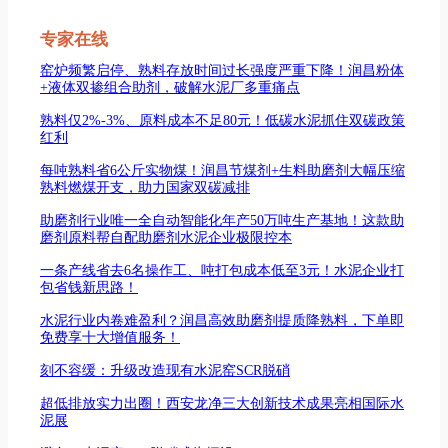
专家在线
窑炉频繁启停、熟料存放时间过长强度严重下降！润昌粉体
+液体双掺组合助剂，破解水泥厂多重痛点
熟料仅2%-3%、原料成本不足80元！低碳水泥抓住双碳政策
红利
每吨熟料省6公斤实物煤！润昌节煤剂+生料助磨剂大幅压缩
熟料燃煤开支，助力国家双碳减排
助磨剂行业唯一全自动智能化年产50万吨生产基地！这款助
磨剂原料帮自配助磨剂水泥企业极限控本
一条产线省去6名操作工、吨打包成本低至3元！水泥企业打
包省钱新思路！
水泥行业内卷难盈利？润昌高效助磨剂提质降熟料，下单即
免费享十大增值服务！
刻不容缓：升级改造现有水泥窑SCR脱硝
超低排放实力出圈！西安龙净三大创新技术成果亮相国际水
泥展