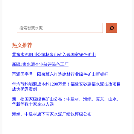
搜
索
热文推荐
冀东水泥铜川公司杨泉山矿入选国家绿色矿山
新疆3家水泥企业获评绿色工厂
再添国字号！阳泉冀东打造建材行业绿色矿山新标杆
年均节约能源成本约1200万元！福建安砂建福水泥技改项目
成为优秀案例
新一批国家级绿色矿山公布：中建材、海螺、冀东、山水、
华新等数十家企业入选
海螺、中建材旗下两家水泥厂绩效评级公布