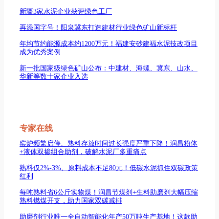
新疆3家水泥企业获评绿色工厂
再添国字号！阳泉冀东打造建材行业绿色矿山新标杆
年均节约能源成本约1200万元！福建安砂建福水泥技改项目
成为优秀案例
新一批国家级绿色矿山公布：中建材、海螺、冀东、山水、
华新等数十家企业入选
专家在线
窑炉频繁启停、熟料存放时间过长强度严重下降！润昌粉体
+液体双掺组合助剂，破解水泥厂多重痛点
熟料仅2%-3%、原料成本不足80元！低碳水泥抓住双碳政策
红利
每吨熟料省6公斤实物煤！润昌节煤剂+生料助磨剂大幅压缩
熟料燃煤开支，助力国家双碳减排
助磨剂行业唯一全自动智能化年产50万吨生产基地！这款助