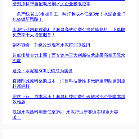
磨剂原料帮自配助磨剂水泥企业极限控本
一条产线省去6名操作工、吨打包成本低至3元！水泥企业打
包省钱新思路！
水泥行业内卷难盈利？润昌高效助磨剂提质降熟料，下单即
免费享十大增值服务！
刻不容缓：升级改造现有水泥窑SCR脱硝
超低排放实力出圈！西安龙净三大创新技术成果亮相国际水
泥展
避免：水泥窑SCR脱硝成为摆设
直接削减原料采购成本！润昌科技活性多元醇重塑助磨剂原
料新标杆
需求下行、成本承压！润昌科技助磨剂破解水泥企业降本增
效难题
低碳水泥熟料用量低至3%！水泥行业新赛道实现重大突
破！