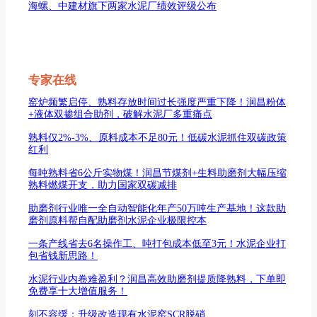
海螺、中建材旗下两家水泥厂绩效评级公布
专家在线
窑炉频繁启停、熟料存放时间过长强度严重下降！润昌粉体
+液体双掺组合助剂，破解水泥厂多重痛点
熟料仅2%-3%、原料成本不足80元！低碳水泥抓住双碳政策
红利
每吨熟料省6公斤实物煤！润昌节煤剂+生料助磨剂大幅压缩
熟料燃煤开支，助力国家双碳减排
助磨剂行业唯一全自动智能化年产50万吨生产基地！这款助
磨剂原料帮自配助磨剂水泥企业极限控本
一条产线省去6名操作工、吨打包成本低至3元！水泥企业打
包省钱新思路！
水泥行业内卷难盈利？润昌高效助磨剂提质降熟料，下单即
免费享十大增值服务！
刻不容缓：升级改造现有水泥窑SCR脱硝