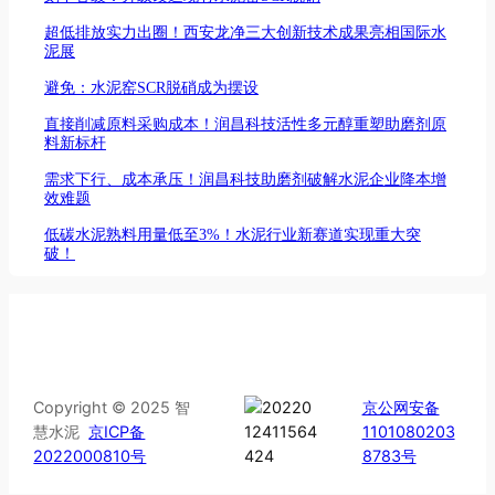
超低排放实力出圈！西安龙净三大创新技术成果亮相国际水
泥展
避免：水泥窑SCR脱硝成为摆设
直接削减原料采购成本！润昌科技活性多元醇重塑助磨剂原
料新标杆
需求下行、成本承压！润昌科技助磨剂破解水泥企业降本增
效难题
低碳水泥熟料用量低至3%！水泥行业新赛道实现重大突
破！
Copyright © 2025 智
京公网安备
慧水泥
京ICP备
1101080203
2022000810号
8783号