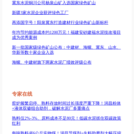
冀东水泥铜川公司杨泉山矿入选国家绿色矿山
新疆3家水泥企业获评绿色工厂
再添国字号！阳泉冀东打造建材行业绿色矿山新标杆
年均节约能源成本约1200万元！福建安砂建福水泥技改项目
成为优秀案例
新一批国家级绿色矿山公布：中建材、海螺、冀东、山水、
华新等数十家企业入选
海螺、中建材旗下两家水泥厂绩效评级公布
专家在线
窑炉频繁启停、熟料存放时间过长强度严重下降！润昌粉体
+液体双掺组合助剂，破解水泥厂多重痛点
熟料仅2%-3%、原料成本不足80元！低碳水泥抓住双碳政策
红利
每吨熟料省6公斤实物煤！润昌节煤剂+生料助磨剂大幅压缩