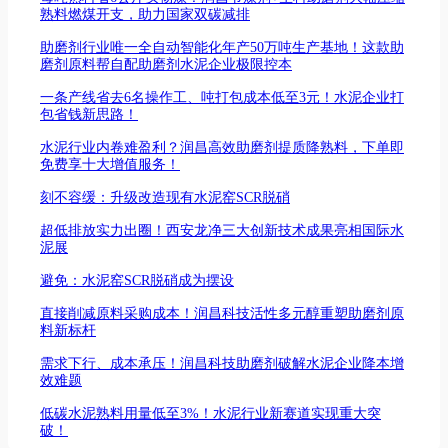
熟料燃煤开支，助力国家双碳减排
助磨剂行业唯一全自动智能化年产50万吨生产基地！这款助
磨剂原料帮自配助磨剂水泥企业极限控本
一条产线省去6名操作工、吨打包成本低至3元！水泥企业打
包省钱新思路！
水泥行业内卷难盈利？润昌高效助磨剂提质降熟料，下单即
免费享十大增值服务！
刻不容缓：升级改造现有水泥窑SCR脱硝
超低排放实力出圈！西安龙净三大创新技术成果亮相国际水
泥展
避免：水泥窑SCR脱硝成为摆设
直接削减原料采购成本！润昌科技活性多元醇重塑助磨剂原
料新标杆
需求下行、成本承压！润昌科技助磨剂破解水泥企业降本增
效难题
低碳水泥熟料用量低至3%！水泥行业新赛道实现重大突
破！