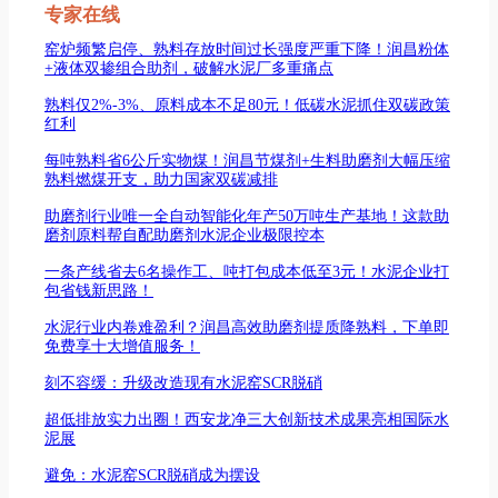
专家在线
窑炉频繁启停、熟料存放时间过长强度严重下降！润昌粉体
+液体双掺组合助剂，破解水泥厂多重痛点
熟料仅2%-3%、原料成本不足80元！低碳水泥抓住双碳政策
红利
每吨熟料省6公斤实物煤！润昌节煤剂+生料助磨剂大幅压缩
熟料燃煤开支，助力国家双碳减排
助磨剂行业唯一全自动智能化年产50万吨生产基地！这款助
磨剂原料帮自配助磨剂水泥企业极限控本
一条产线省去6名操作工、吨打包成本低至3元！水泥企业打
包省钱新思路！
水泥行业内卷难盈利？润昌高效助磨剂提质降熟料，下单即
免费享十大增值服务！
刻不容缓：升级改造现有水泥窑SCR脱硝
超低排放实力出圈！西安龙净三大创新技术成果亮相国际水
泥展
避免：水泥窑SCR脱硝成为摆设