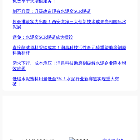
免费享十大增值服务！
刻不容缓：升级改造现有水泥窑SCR脱硝
超低排放实力出圈！西安龙净三大创新技术成果亮相国际水
泥展
避免：水泥窑SCR脱硝成为摆设
直接削减原料采购成本！润昌科技活性多元醇重塑助磨剂原
料新标杆
需求下行、成本承压！润昌科技助磨剂破解水泥企业降本增
效难题
低碳水泥熟料用量低至3%！水泥行业新赛道实现重大突
破！