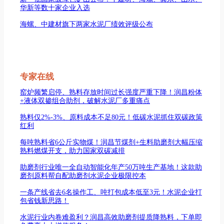
华新等数十家企业入选
海螺、中建材旗下两家水泥厂绩效评级公布
专家在线
窑炉频繁启停、熟料存放时间过长强度严重下降！润昌粉体
+液体双掺组合助剂，破解水泥厂多重痛点
熟料仅2%-3%、原料成本不足80元！低碳水泥抓住双碳政策
红利
每吨熟料省6公斤实物煤！润昌节煤剂+生料助磨剂大幅压缩
熟料燃煤开支，助力国家双碳减排
助磨剂行业唯一全自动智能化年产50万吨生产基地！这款助
磨剂原料帮自配助磨剂水泥企业极限控本
一条产线省去6名操作工、吨打包成本低至3元！水泥企业打
包省钱新思路！
水泥行业内卷难盈利？润昌高效助磨剂提质降熟料，下单即