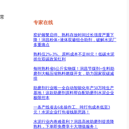
正常
专家在线
窑炉频繁启停、熟料存放时间过长强度严重下
降！润昌粉体+液体双掺组合助剂，破解水泥厂
多重痛点
熟料仅2%-3%、原料成本不足80元！低碳水泥
抓住双碳政策红利
每吨熟料省6公斤实物煤！润昌节煤剂+生料助
磨剂大幅压缩熟料燃煤开支，助力国家双碳减
排
助磨剂行业唯一全自动智能化年产50万吨生产
基地！这款助磨剂原料帮自配助磨剂水泥企业
极限控本
一条产线省去6名操作工、吨打包成本低至3
元！水泥企业打包省钱新思路！
水泥行业内卷难盈利？润昌高效助磨剂提质降
熟料，下单即免费享十大增值服务！