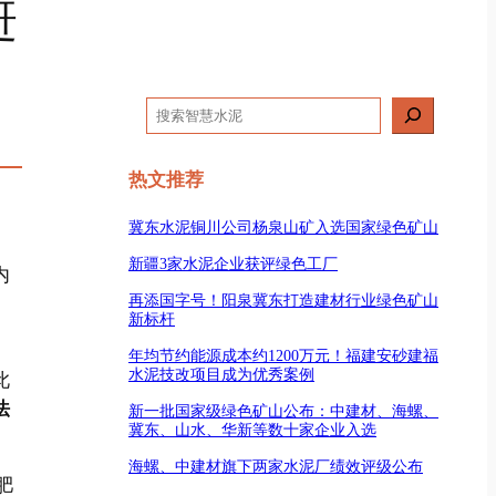
赶
搜
索
热文推荐
冀东水泥铜川公司杨泉山矿入选国家绿色矿山
新疆3家水泥企业获评绿色工厂
内
再添国字号！阳泉冀东打造建材行业绿色矿山
新标杆
年均节约能源成本约1200万元！福建安砂建福
水泥技改项目成为优秀案例
此
法
新一批国家级绿色矿山公布：中建材、海螺、
冀东、山水、华新等数十家企业入选
海螺、中建材旗下两家水泥厂绩效评级公布
肥