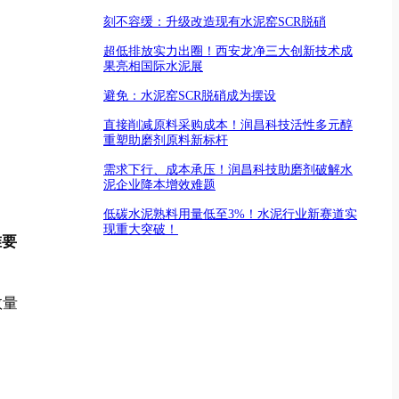
刻不容缓：升级改造现有水泥窑SCR脱硝
超低排放实力出圈！西安龙净三大创新技术成
果亮相国际水泥展
避免：水泥窑SCR脱硝成为摆设
直接削减原料采购成本！润昌科技活性多元醇
重塑助磨剂原料新标杆
需求下行、成本承压！润昌科技助磨剂破解水
泥企业降本增效难题
低碳水泥熟料用量低至3%！水泥行业新赛道实
现重大突破！
准要
数量