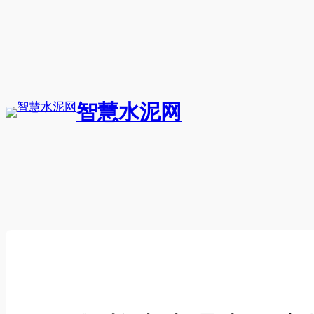
跳
至
内
容
智慧水泥网