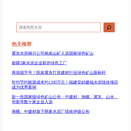
搜
索
热文推荐
冀东水泥铜川公司杨泉山矿入选国家绿色矿山
新疆3家水泥企业获评绿色工厂
再添国字号！阳泉冀东打造建材行业绿色矿山新标杆
年均节约能源成本约1200万元！福建安砂建福水泥技改项目
成为优秀案例
新一批国家级绿色矿山公布：中建材、海螺、冀东、山水、
华新等数十家企业入选
海螺、中建材旗下两家水泥厂绩效评级公布