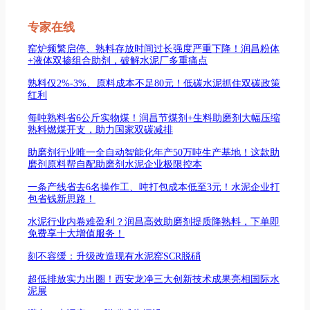
专家在线
窑炉频繁启停、熟料存放时间过长强度严重下降！润昌粉体
+液体双掺组合助剂，破解水泥厂多重痛点
熟料仅2%-3%、原料成本不足80元！低碳水泥抓住双碳政策
红利
每吨熟料省6公斤实物煤！润昌节煤剂+生料助磨剂大幅压缩
熟料燃煤开支，助力国家双碳减排
助磨剂行业唯一全自动智能化年产50万吨生产基地！这款助
磨剂原料帮自配助磨剂水泥企业极限控本
一条产线省去6名操作工、吨打包成本低至3元！水泥企业打
包省钱新思路！
水泥行业内卷难盈利？润昌高效助磨剂提质降熟料，下单即
免费享十大增值服务！
刻不容缓：升级改造现有水泥窑SCR脱硝
超低排放实力出圈！西安龙净三大创新技术成果亮相国际水
泥展