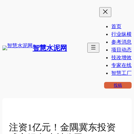
跳
至
内
首页
容
行业纵横
参考消息
智慧水泥网
项目动态
技改增效
专家在线
智慧工厂
投稿
注资1亿元！金隅冀东投资