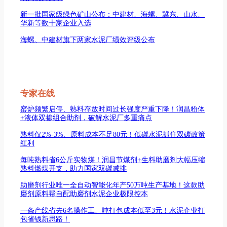
新一批国家级绿色矿山公布：中建材、海螺、冀东、山水、
华新等数十家企业入选
海螺、中建材旗下两家水泥厂绩效评级公布
专家在线
窑炉频繁启停、熟料存放时间过长强度严重下降！润昌粉体
+液体双掺组合助剂，破解水泥厂多重痛点
熟料仅2%-3%、原料成本不足80元！低碳水泥抓住双碳政策
红利
每吨熟料省6公斤实物煤！润昌节煤剂+生料助磨剂大幅压缩
熟料燃煤开支，助力国家双碳减排
助磨剂行业唯一全自动智能化年产50万吨生产基地！这款助
磨剂原料帮自配助磨剂水泥企业极限控本
一条产线省去6名操作工、吨打包成本低至3元！水泥企业打
包省钱新思路！