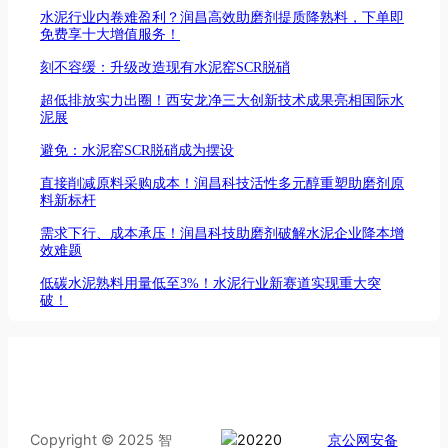
水泥行业内卷难盈利？润昌高效助磨剂提质降熟料，下单即
免费享十大增值服务！
刻不容缓：升级改造现有水泥窑SCR脱硝
超低排放实力出圈！西安龙净三大创新技术成果亮相国际水
泥展
避免：水泥窑SCR脱硝成为摆设
直接削减原料采购成本！润昌科技活性多元醇重塑助磨剂原
料新标杆
需求下行、成本承压！润昌科技助磨剂破解水泥企业降本增
效难题
低碳水泥熟料用量低至3%！水泥行业新赛道实现重大突
破！
Copyright © 2025 智
京公网安备