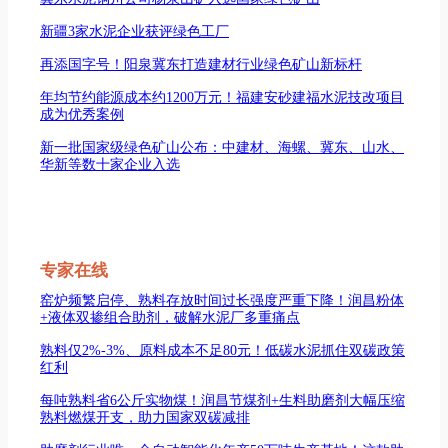
新疆3家水泥企业获评绿色工厂
再添国字号！阳泉冀东打造建材行业绿色矿山新标杆
年均节约能源成本约1200万元！福建安砂建福水泥技改项目
成为优秀案例
新一批国家级绿色矿山公布：中建材、海螺、冀东、山水、
华新等数十家企业入选
专家在线
窑炉频繁启停、熟料存放时间过长强度严重下降！润昌粉体
+液体双掺组合助剂，破解水泥厂多重痛点
熟料仅2%-3%、原料成本不足80元！低碳水泥抓住双碳政策
红利
每吨熟料省6公斤实物煤！润昌节煤剂+生料助磨剂大幅压缩
熟料燃煤开支，助力国家双碳减排