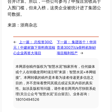
合并计算。所以，一些公司参与了申报且营收高于
入围门槛，但未入榜，这类企业被统计进了集团公
司数据。
来源：浙商杂志
←
上一篇：
总投资30亿
下一篇：
集团首个！华润
元！中建材旗下骨料商混核
贵港300万t/a骨料机制砂
心企业再签大项目
项目顺利投产
→
本网原创稿件版权为“智慧水泥”独家所有，任何媒体
或个人在转载使用时须注明“来源：智慧水泥+本网链
接”。本网转载的稿件是本着为读者传递更多信息之
目的，并不意味着赞同其观点或证实其内容的真实
性。如涉及版权等问题，请作者在两周内尽快联系处
理(关注公众号“智慧水泥”后台留言)。业务咨询：
18010494526