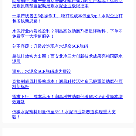
助磨剂行业唯一全自动智能化年产50万吨生产基地！这款助
磨剂原料帮自配助磨剂水泥企业极限控本
一条产线省去6名操作工、吨打包成本低至3元！水泥企业打
包省钱新思路！
水泥行业内卷难盈利？润昌高效助磨剂提质降熟料，下单即
免费享十大增值服务！
刻不容缓：升级改造现有水泥窑SCR脱硝
超低排放实力出圈！西安龙净三大创新技术成果亮相国际水
泥展
避免：水泥窑SCR脱硝成为摆设
直接削减原料采购成本！润昌科技活性多元醇重塑助磨剂原
料新标杆
需求下行、成本承压！润昌科技助磨剂破解水泥企业降本增
效难题
低碳水泥熟料用量低至3%！水泥行业新赛道实现重大突
破！