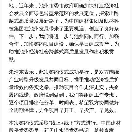
地，近年来，池州市委市政府明确加快打造经济社
会发展全面绿色转型示范区的发展定位，探索出跨
越式高质量发展新路子，为中国建材集团及凯盛科
技集团在池州发展带来了重要机遇、创造了良好条
件。下一步，我们将进一步与池州同向而行、加强
合作，加快签约项目建设，确保早日建成投产，为
助推池州经济社会跨越式高质量发展作出积极贡
献。
朱浩东表示，此次签约仪式成功举行，是双方围绕
产业转型升级发展共同目标，携手推动经济提质扩
量增效的务实之举。推动项目合作走深走实，央企
履约践诺、政府说到做到，我们将组建工作专班，
逐个项目排出任务单、时间表，希望双方协同做好
全周期保障，力争项目早开工、早投产、早见效。
本次签约仪式采取“线上+线下”方式进行。中国建材
股份党委委员，新天山水泥党委书记、总裁肖家