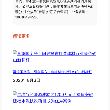
目的，并不意味着赞同其观点或证实其内容的真实
性。如涉及版权等问题，请作者在两周内尽快联系处
理(关注公众号“智慧水泥”后台留言)。业务咨询：
18010494526
阅读更多
再添国字号！阳泉冀东打造建材行业绿色矿山新标杆
2026年8月3日