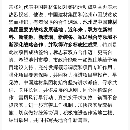
常张利代表中国建材集团对签约活动成功举办表示
热烈祝贺。他说，中国建材集团和池州市因脱贫攻
坚而相识，有着深厚的合作渊源，
池州是中国建材
集团重要的战略发展基地，近年来，双方在新材
料、新能源、新玻璃、新装备、军民融合等领域不
断深化战略合作，并取得许多标志性成果，
特别是
此次项目成功签约，标志着双方合作迈上更高台
阶。希望池州市委、市政府能够一如既往地给予项
目建设支持，充分发挥领导调度和项目专班作用，
强化项目要素保障，共同努力推进项目早投产、早
见效。中国建材集团将始终坚持讲求诚信、寻求共
识、关注长远、共谋发展的原则，同心同德谋合
作，雷厉风行早行动，真抓实干求实效，锲而不舍
抓落实，进一步完善工作机制，加快落实配套措
施，切实做好统筹协调，积极推进合作落地生根、
结出硕果，共同书写央地合作新篇章。