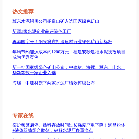
索
热文推荐
冀东水泥铜川公司杨泉山矿入选国家绿色矿山
新疆3家水泥企业获评绿色工厂
再添国字号！阳泉冀东打造建材行业绿色矿山新标杆
年均节约能源成本约1200万元！福建安砂建福水泥技改项目
成为优秀案例
新一批国家级绿色矿山公布：中建材、海螺、冀东、山水、
华新等数十家企业入选
海螺、中建材旗下两家水泥厂绩效评级公布
专家在线
窑炉频繁启停、熟料存放时间过长强度严重下降！润昌粉体
+液体双掺组合助剂，破解水泥厂多重痛点