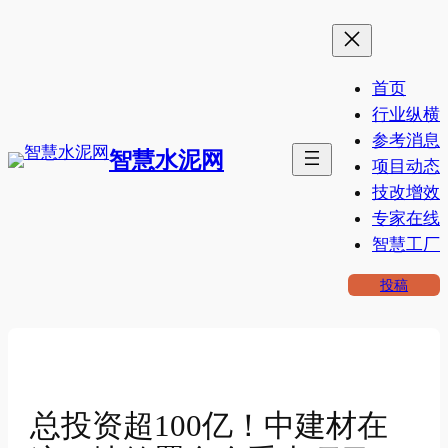
跳
至
内
首页
容
行业纵横
参考消息
智慧水泥网
项目动态
技改增效
专家在线
智慧工厂
投稿
总投资超100亿！中建材在