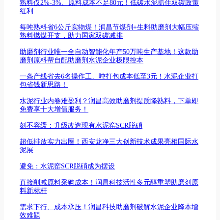
熟料仅2%-3%、原料成本不足80元！低碳水泥抓住双碳政策
红利
每吨熟料省6公斤实物煤！润昌节煤剂+生料助磨剂大幅压缩
熟料燃煤开支，助力国家双碳减排
助磨剂行业唯一全自动智能化年产50万吨生产基地！这款助
磨剂原料帮自配助磨剂水泥企业极限控本
一条产线省去6名操作工、吨打包成本低至3元！水泥企业打
包省钱新思路！
水泥行业内卷难盈利？润昌高效助磨剂提质降熟料，下单即
免费享十大增值服务！
刻不容缓：升级改造现有水泥窑SCR脱硝
超低排放实力出圈！西安龙净三大创新技术成果亮相国际水
泥展
避免：水泥窑SCR脱硝成为摆设
直接削减原料采购成本！润昌科技活性多元醇重塑助磨剂原
料新标杆
需求下行、成本承压！润昌科技助磨剂破解水泥企业降本增
效难题