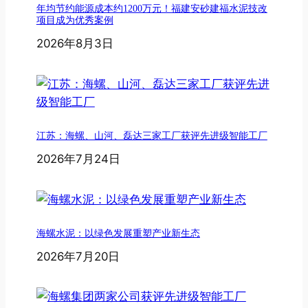
年均节约能源成本约1200万元！福建安砂建福水泥技改
项目成为优秀案例
2026年8月3日
江苏：海螺、山河、磊达三家工厂获评先进级智能工厂
2026年7月24日
海螺水泥：以绿色发展重塑产业新生态
2026年7月20日