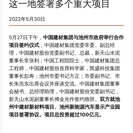
这一地签署多个重大项目
2022年5月30日
5月27日下午，
中国建材集团与池州市政府举行合作
项目签约仪式
，中国建材集团党委常委、副总经
理，中国建材股份党委副书记、总裁，新天山水泥
董事长常张利；中国工程院院士，中国建材集团总
工程师，中国建材股份首席科学家，凯盛科技集团
董事长彭寿；池州市委书记方正；市委副书记、市
长朱浩东出席会议并座谈交流。中国建材集团董事
会秘书、总经理助理，中国建材股份党委副书记，
新天山水泥副董事长傅金光作签约致辞。
双方就池
州中建材新材料项目、池州新能源汽车显示产业园
项目签署协议。项目总投资超过100亿元。