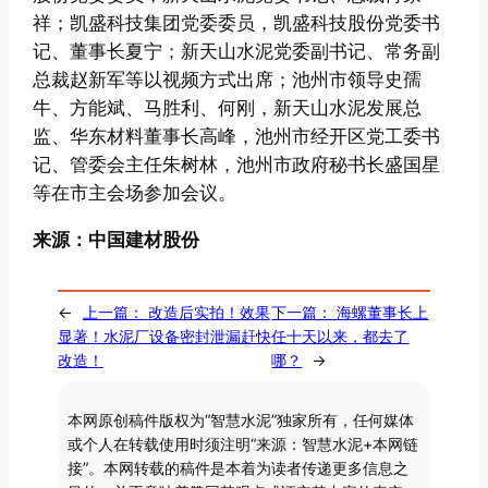
祥；凯盛科技集团党委委员，凯盛科技股份党委书
记、董事长夏宁；新天山水泥党委副书记、常务副
总裁赵新军等以视频方式出席；池州市领导史孺
牛、方能斌、马胜利、何刚，新天山水泥发展总
监、华东材料董事长高峰，池州市经开区党工委书
记、管委会主任朱树林，池州市政府秘书长盛国星
等在市主会场参加会议。
来源：中国建材股份
←
上一篇：
改造后实拍！效果
下一篇：
海螺董事长上
显著！水泥厂设备密封泄漏赶快
任十天以来，都去了
改造！
哪？
→
本网原创稿件版权为“智慧水泥”独家所有，任何媒体
或个人在转载使用时须注明“来源：智慧水泥+本网链
接”。本网转载的稿件是本着为读者传递更多信息之