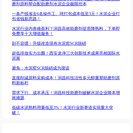
磨剂原料帮自配助磨剂水泥企业极限控本
一条产线省去6名操作工、吨打包成本低至3元！水泥企业打
包省钱新思路！
水泥行业内卷难盈利？润昌高效助磨剂提质降熟料，下单即
免费享十大增值服务！
刻不容缓：升级改造现有水泥窑SCR脱硝
超低排放实力出圈！西安龙净三大创新技术成果亮相国际水
泥展
避免：水泥窑SCR脱硝成为摆设
直接削减原料采购成本！润昌科技活性多元醇重塑助磨剂原
料新标杆
需求下行、成本承压！润昌科技助磨剂破解水泥企业降本增
效难题
低碳水泥熟料用量低至3%！水泥行业新赛道实现重大突
破！