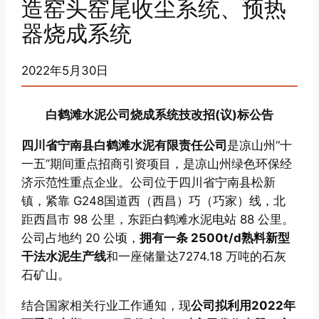
造窑头窑尾收尘系统、预热
器烧成系统
2022年5月30日
白鹤滩水泥公司烧成系统
技改招(议)标公告
四川省宁南县白鹤滩水泥有限责任公司
是凉山州“十
一五”期间重点招商引资项目，是凉山州绿色环保经
济示范性重点企业。公司位于四川省宁南县松新
镇，紧靠 G248国道西（西昌）巧（巧家）线，北
距西昌市 98 公里，东距白鹤滩水泥电站 88 公里。
公司占地约 20 公顷，
拥有一条 2500t/d熟料新型
干法水泥生产线
和一座储量达7274.18 万吨的石灰
石矿山。
结合国家相关行业工作通知，现
公司拟利用2022年