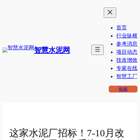
跳
至
内
首页
容
行业纵横
参考消息
智慧水泥网
项目动态
技改增效
专家在线
智慧工厂
投稿
这家水泥厂招标！7-10月改