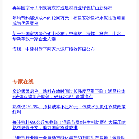
再添国字号！阳泉冀东打造建材行业绿色矿山新标杆
年均节约能源成本约1200万元！福建安砂建福水泥技改项目
成为优秀案例
新一批国家级绿色矿山公布：中建材、海螺、冀东、山水、
华新等数十家企业入选
海螺、中建材旗下两家水泥厂绩效评级公布
专家在线
窑炉频繁启停、熟料存放时间过长强度严重下降！润昌粉体
+液体双掺组合助剂，破解水泥厂多重痛点
熟料仅2%-3%、原料成本不足80元！低碳水泥抓住双碳政策
红利
每吨熟料省6公斤实物煤！润昌节煤剂+生料助磨剂大幅压缩
熟料燃煤开支，助力国家双碳减排
助磨剂行业唯一全自动智能化年产50万吨生产基地！这款助