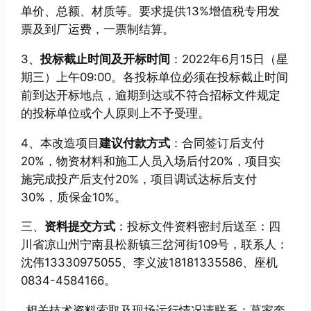
单价、总额、材质等。要求提供13%增值税专用发
票及到厂运费，一票制结算。
3、
投标截止时间及开标时间
：2022年6月15日（星
期三）上午09:00。各投标单位必须在投标截止时间
前到达开标地点，逾期到达或不符合招标文件规定
的投标单位或个人原则上不予受理。
4、本改造项目
建议付款方式
：合同签订后支付
20%，物资材料和施工人员入场后付20%，项目实
施完成投产后支付20%，项目调试达标后支付
30%，质保金10%。
三、
资料提交方式
：投标文件资料密封后送至：四
川省凉山州宁南县松新镇三岔河街109号，联系人：
沈伟13330975055、李义波18181335586、座机
0834-4584166。
相关技术资料索取及现场运行情况请联系：葛家奎