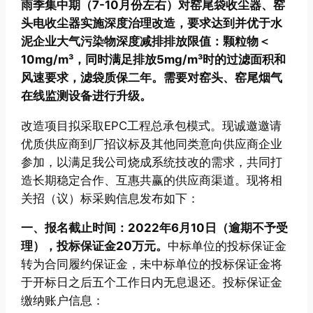
雨季集中期（7-10月份左右）对窑尾袋收尘器、窑
头电收尘器实施深度治理改造，要求达到并优于水
泥企业大气污染物深度减排排放限值：颗粒物＜
10mg/m³，同时满足排放5mg/m³时的过滤面积和
风速要求，滤袋质保二年。需要对窑头、窑尾烟气
在线监测设备进行升级。
改造项目拟采取EPC工程总承包模式。现诚邀邀请
优质供应商到厂招议标及其他同类意向供应商企业
参加，以满足我公司烧成系统技改的需求，共同打
造长期稳定合作、互惠共赢的供应商渠道。现将相
关招（议）标采购信息发布如下：
一、报名截止时间：2022年6月10日（逾期不予受
理），投标保证金20万元。
中标单位的投标保证金
转为合同履约保证金，未中标单位的投标保证金将
于开标日之后五个工作日内无息退还。投标保证金
缴纳账户信息：