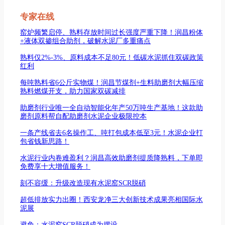
专家在线
窑炉频繁启停、熟料存放时间过长强度严重下降！润昌粉体
+液体双掺组合助剂，破解水泥厂多重痛点
熟料仅2%-3%、原料成本不足80元！低碳水泥抓住双碳政策
红利
每吨熟料省6公斤实物煤！润昌节煤剂+生料助磨剂大幅压缩
熟料燃煤开支，助力国家双碳减排
助磨剂行业唯一全自动智能化年产50万吨生产基地！这款助
磨剂原料帮自配助磨剂水泥企业极限控本
一条产线省去6名操作工、吨打包成本低至3元！水泥企业打
包省钱新思路！
水泥行业内卷难盈利？润昌高效助磨剂提质降熟料，下单即
免费享十大增值服务！
刻不容缓：升级改造现有水泥窑SCR脱硝
超低排放实力出圈！西安龙净三大创新技术成果亮相国际水
泥展
避免：水泥窑SCR脱硝成为摆设