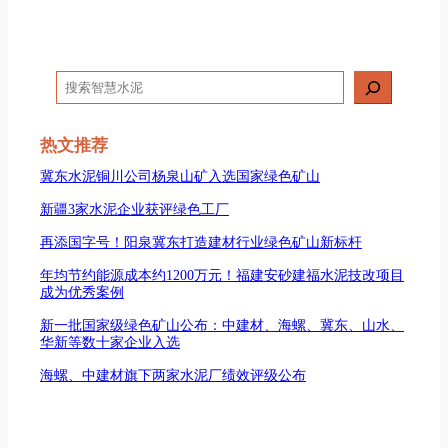
搜
索
热文推荐
冀东水泥铜川公司杨泉山矿入选国家绿色矿山
新疆3家水泥企业获评绿色工厂
再添国字号！阳泉冀东打造建材行业绿色矿山新标杆
年均节约能源成本约1200万元！福建安砂建福水泥技改项目
成为优秀案例
新一批国家级绿色矿山公布：中建材、海螺、冀东、山水、
华新等数十家企业入选
海螺、中建材旗下两家水泥厂绩效评级公布