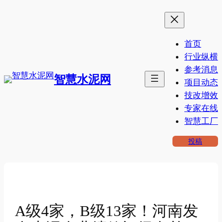
跳
至
内
首页
容
行业纵横
参考消息
智慧水泥网
项目动态
技改增效
专家在线
智慧工厂
投稿
A级4家，B级13家！河南发