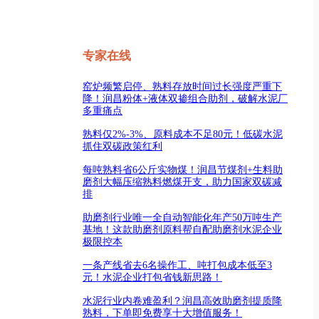
专家在线
窑炉频繁启停、熟料存放时间过长强度严重下
降！润昌粉体+液体双掺组合助剂，破解水泥厂
多重痛点
熟料仅2%-3%、原料成本不足80元！低碳水泥
抓住双碳政策红利
每吨熟料省6公斤实物煤！润昌节煤剂+生料助
磨剂大幅压缩熟料燃煤开支，助力国家双碳减
排
助磨剂行业唯一全自动智能化年产50万吨生产
基地！这款助磨剂原料帮自配助磨剂水泥企业
极限控本
一条产线省去6名操作工、吨打包成本低至3
元！水泥企业打包省钱新思路！
水泥行业内卷难盈利？润昌高效助磨剂提质降
熟料，下单即免费享十大增值服务！