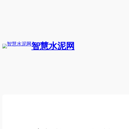
跳
至
内
容
智慧水泥网