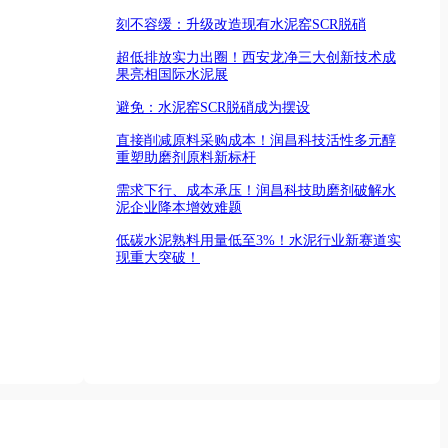
刻不容缓：升级改造现有水泥窑SCR脱硝
超低排放实力出圈！西安龙净三大创新技术成
果亮相国际水泥展
避免：水泥窑SCR脱硝成为摆设
直接削减原料采购成本！润昌科技活性多元醇
重塑助磨剂原料新标杆
需求下行、成本承压！润昌科技助磨剂破解水
泥企业降本增效难题
低碳水泥熟料用量低至3%！水泥行业新赛道实
现重大突破！