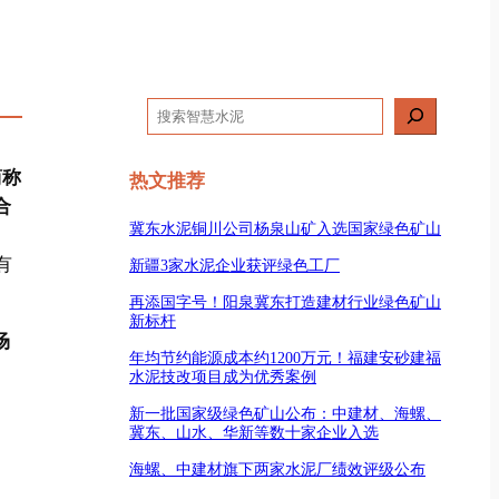
搜
索
简称
热文推荐
合
冀东水泥铜川公司杨泉山矿入选国家绿色矿山
有
新疆3家水泥企业获评绿色工厂
再添国字号！阳泉冀东打造建材行业绿色矿山
新标杆
场
年均节约能源成本约1200万元！福建安砂建福
水泥技改项目成为优秀案例
新一批国家级绿色矿山公布：中建材、海螺、
冀东、山水、华新等数十家企业入选
海螺、中建材旗下两家水泥厂绩效评级公布