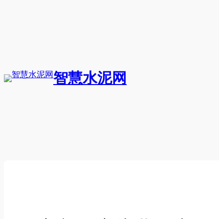
跳
至
内
容
智慧水泥网