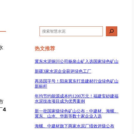
搜
索
水
热文推荐
冀东水泥铜川公司杨泉山矿入选国家绿色矿山
新疆3家水泥企业获评绿色工厂
再添国字号！阳泉冀东打造建材行业绿色矿山
新标杆
年均节约能源成本约1200万元！福建安砂建福
水泥技改项目成为优秀案例
市
厂
4
新一批国家级绿色矿山公布：中建材、海螺、
冀东、山水、华新等数十家企业入选
海螺、中建材旗下两家水泥厂绩效评级公布