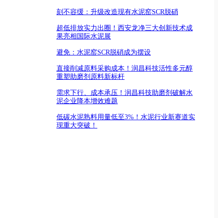
刻不容缓：升级改造现有水泥窑SCR脱硝
超低排放实力出圈！西安龙净三大创新技术成
果亮相国际水泥展
避免：水泥窑SCR脱硝成为摆设
直接削减原料采购成本！润昌科技活性多元醇
重塑助磨剂原料新标杆
需求下行、成本承压！润昌科技助磨剂破解水
泥企业降本增效难题
低碳水泥熟料用量低至3%！水泥行业新赛道实
现重大突破！