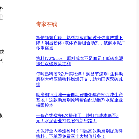
华
理
专家在线
窑炉频繁启停、熟料存放时间过长强度严重下
降！润昌粉体+液体双掺组合助剂，破解水泥厂
多重痛点
或
熟料仅2%-3%、原料成本不足80元！低碳水泥
可
抓住双碳政策红利
每吨熟料省6公斤实物煤！润昌节煤剂+生料助
磨剂大幅压缩熟料燃煤开支，助力国家双碳减
排
助磨剂行业唯一全自动智能化年产50万吨生产
基地！这款助磨剂原料帮自配助磨剂水泥企业
极限控本
能
一条产线省去6名操作工、吨打包成本低至3
元！水泥企业打包省钱新思路！
水泥行业内卷难盈利？润昌高效助磨剂提质降
熟料，下单即免费享十大增值服务！