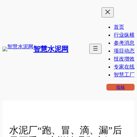
跳
至
内
首页
容
行业纵横
参考消息
智慧水泥网
项目动态
技改增效
专家在线
智慧工厂
投稿
水泥厂“跑、冒、滴、漏”后