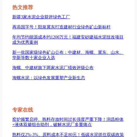
热文推荐
新疆3家水泥企业获评绿色工厂
再添国字号！阳泉冀东打造建材行业绿色矿山新标杆
年均节约能源成本约1200万元！福建安砂建福水泥技改项目
成为优秀案例
新一批国家级绿色矿山公布：中建材、海螺、冀东、山水、
华新等数十家企业入选
海螺、中建材旗下两家水泥厂绩效评级公布
海螺水泥：以绿色发展重塑产业新生态
专家在线
窑炉频繁启停、熟料存放时间过长强度严重下降！润昌粉体
+液体双掺组合助剂，破解水泥厂多重痛点
熟料仅2%-3%、原料成本不足80元！低碳水泥抓住双碳政策