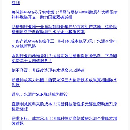
红利
每吨熟料省6公斤实物煤！润昌节煤剂+生料助磨剂大幅压缩
熟料燃煤开支，助力国家双碳减排
助磨剂行业唯一全自动智能化年产50万吨生产基地！这款助
磨剂原料帮自配助磨剂水泥企业极限控本
一条产线省去6名操作工、吨打包成本低至3元！水泥企业打
包省钱新思路！
水泥行业内卷难盈利？润昌高效助磨剂提质降熟料，下单即
免费享十大增值服务！
刻不容缓：升级改造现有水泥窑SCR脱硝
超低排放实力出圈！西安龙净三大创新技术成果亮相国际水
泥展
避免：水泥窑SCR脱硝成为摆设
直接削减原料采购成本！润昌科技活性多元醇重塑助磨剂原
料新标杆
需求下行、成本承压！润昌科技助磨剂破解水泥企业降本增
效难题