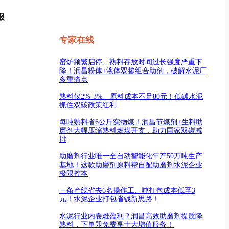
报
专家在线
窑炉频繁启停、熟料存放时间过长强度严重下
降！润昌粉体+液体双掺组合助剂，破解水泥厂
多重痛点
熟料仅2%-3%、原料成本不足80元！低碳水泥
抓住双碳政策红利
每吨熟料省6公斤实物煤！润昌节煤剂+生料助
磨剂大幅压缩熟料燃煤开支，助力国家双碳减
排
助磨剂行业唯一全自动智能化年产50万吨生产
基地！这款助磨剂原料帮自配助磨剂水泥企业
极限控本
一条产线省去6名操作工、吨打包成本低至3
元！水泥企业打包省钱新思路！
水泥行业内卷难盈利？润昌高效助磨剂提质降
熟料，下单即免费享十大增值服务！