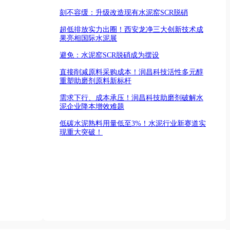
刻不容缓：升级改造现有水泥窑SCR脱硝
超低排放实力出圈！西安龙净三大创新技术成
果亮相国际水泥展
避免：水泥窑SCR脱硝成为摆设
直接削减原料采购成本！润昌科技活性多元醇
重塑助磨剂原料新标杆
需求下行、成本承压！润昌科技助磨剂破解水
泥企业降本增效难题
低碳水泥熟料用量低至3%！水泥行业新赛道实
现重大突破！