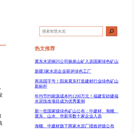
搜
索
热文推荐
冀东水泥铜川公司杨泉山矿入选国家绿色矿山
新疆3家水泥企业获评绿色工厂
再添国字号！阳泉冀东打造建材行业绿色矿山
新标杆
，
发
年均节约能源成本约1200万元！福建安砂建福
水泥技改项目成为优秀案例
新一批国家级绿色矿山公布：中建材、海螺、
内
冀东、山水、华新等数十家企业入选
具
海螺、中建材旗下两家水泥厂绩效评级公布