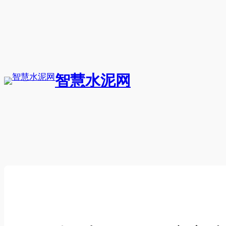
跳
至
内
容
智慧水泥网