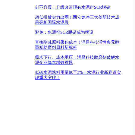
刻不容缓：升级改造现有水泥窑SCR脱硝
超低排放实力出圈！西安龙净三大创新技术成
果亮相国际水泥展
避免：水泥窑SCR脱硝成为摆设
直接削减原料采购成本！润昌科技活性多元醇
重塑助磨剂原料新标杆
需求下行、成本承压！润昌科技助磨剂破解水
泥企业降本增效难题
低碳水泥熟料用量低至3%！水泥行业新赛道实
现重大突破！