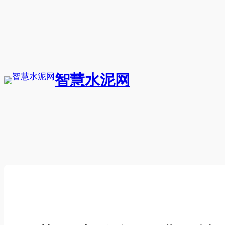
跳
至
内
容
智慧水泥网