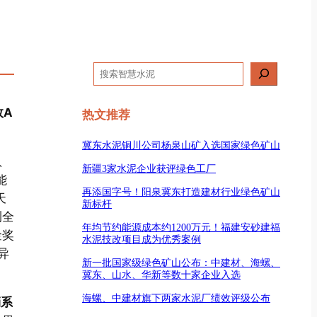
搜
索
效A
热文推荐
冀东水泥铜川公司杨泉山矿入选国家绿色矿山
、
新疆3家水泥企业获评绿色工厂
能
再添国字号！阳泉冀东打造建材行业绿色矿山
天
新标杆
测全
年均节约能源成本约1200万元！福建安砂建福
金奖
水泥技改项目成为优秀案例
异
新一批国家级绿色矿山公布：中建材、海螺、
冀东、山水、华新等数十家企业入选
海螺、中建材旗下两家水泥厂绩效评级公布
硝系