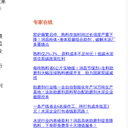
效果
学
专家在线
窑炉频繁启停、熟料存放时间过长强度严重下
奠
降！润昌粉体+液体双掺组合助剂，破解水泥厂
监
多重痛点
企
熟料仅2%-3%、原料成本不足80元！低碳水泥
抓住双碳政策红利
行
每吨熟料省6公斤实物煤！润昌节煤剂+生料助
磨剂大幅压缩熟料燃煤开支，助力国家双碳减
排
到
助磨剂行业唯一全自动智能化年产50万吨生产
基地！这款助磨剂原料帮自配助磨剂水泥企业
极限控本
一条产线省去6名操作工、吨打包成本低至3
元！水泥企业打包省钱新思路！
水泥行业内卷难盈利？润昌高效助磨剂提质降
熟料，下单即免费享十大增值服务！