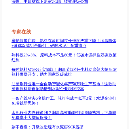
海螺、中建材旗下两家水泥厂绩效评级公布
专家在线
窑炉频繁启停、熟料存放时间过长强度严重下降！润昌粉体
+液体双掺组合助剂，破解水泥厂多重痛点
熟料仅2%-3%、原料成本不足80元！低碳水泥抓住双碳政策
红利
每吨熟料省6公斤实物煤！润昌节煤剂+生料助磨剂大幅压缩
熟料燃煤开支，助力国家双碳减排
助磨剂行业唯一全自动智能化年产50万吨生产基地！这款助
磨剂原料帮自配助磨剂水泥企业极限控本
一条产线省去6名操作工、吨打包成本低至3元！水泥企业打
包省钱新思路！
水泥行业内卷难盈利？润昌高效助磨剂提质降熟料，下单即
免费享十大增值服务！
刻不容缓：升级改造现有水泥窑SCR脱硝