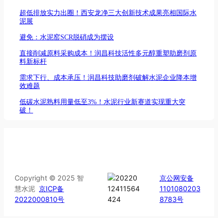
超低排放实力出圈！西安龙净三大创新技术成果亮相国际水
泥展
避免：水泥窑SCR脱硝成为摆设
直接削减原料采购成本！润昌科技活性多元醇重塑助磨剂原
料新标杆
需求下行、成本承压！润昌科技助磨剂破解水泥企业降本增
效难题
低碳水泥熟料用量低至3%！水泥行业新赛道实现重大突
破！
Copyright © 2025 智
京公网安备
慧水泥
京ICP备
1101080203
2022000810号
8783号