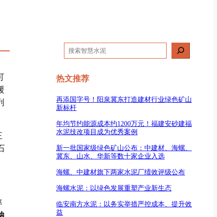
搜
索
可
热文推荐
缓
再添国字号！阳泉冀东打造建材行业绿色矿山
列
新标杆
年均节约能源成本约1200万元！福建安砂建福
水泥技改项目成为优秀案例
正
石
新一批国家级绿色矿山公布：中建材、海螺、
冀东、山水、华新等数十家企业入选
海螺、中建材旗下两家水泥厂绩效评级公布
海螺水泥：以绿色发展重塑产业新生态
率
临安南方水泥：以务实举措严控成本、提升效
益
纳