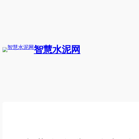
跳
至
内
容
智慧水泥网