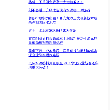
熟料，下单即免费享十大增值服务！
刻不容缓：升级改造现有水泥窑SCR脱硝
超低排放实力出圈！西安龙净三大创新技术成
果亮相国际水泥展
避免：水泥窑SCR脱硝成为摆设
直接削减原料采购成本！润昌科技活性多元醇
重塑助磨剂原料新标杆
需求下行、成本承压！润昌科技助磨剂破解水
泥企业降本增效难题
低碳水泥熟料用量低至3%！水泥行业新赛道实
现重大突破！