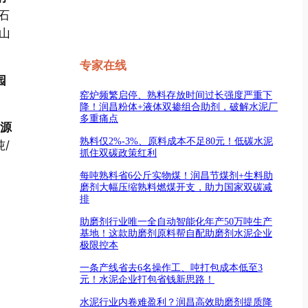
石
山
专家在线
园
窑炉频繁启停、熟料存放时间过长强度严重下
降！润昌粉体+液体双掺组合助剂，破解水泥厂
多重痛点
资源
熟料仅2%-3%、原料成本不足80元！低碳水泥
/
抓住双碳政策红利
每吨熟料省6公斤实物煤！润昌节煤剂+生料助
磨剂大幅压缩熟料燃煤开支，助力国家双碳减
排
助磨剂行业唯一全自动智能化年产50万吨生产
基地！这款助磨剂原料帮自配助磨剂水泥企业
极限控本
一条产线省去6名操作工、吨打包成本低至3
元！水泥企业打包省钱新思路！
水泥行业内卷难盈利？润昌高效助磨剂提质降