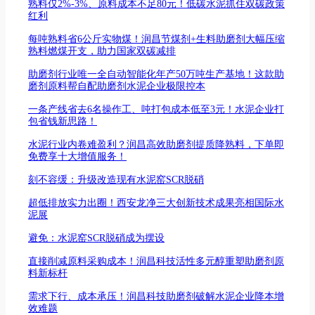
熟料仅2%-3%、原料成本不足80元！低碳水泥抓住双碳政策
红利
每吨熟料省6公斤实物煤！润昌节煤剂+生料助磨剂大幅压缩
熟料燃煤开支，助力国家双碳减排
助磨剂行业唯一全自动智能化年产50万吨生产基地！这款助
磨剂原料帮自配助磨剂水泥企业极限控本
一条产线省去6名操作工、吨打包成本低至3元！水泥企业打
包省钱新思路！
水泥行业内卷难盈利？润昌高效助磨剂提质降熟料，下单即
免费享十大增值服务！
刻不容缓：升级改造现有水泥窑SCR脱硝
超低排放实力出圈！西安龙净三大创新技术成果亮相国际水
泥展
避免：水泥窑SCR脱硝成为摆设
直接削减原料采购成本！润昌科技活性多元醇重塑助磨剂原
料新标杆
需求下行、成本承压！润昌科技助磨剂破解水泥企业降本增
效难题