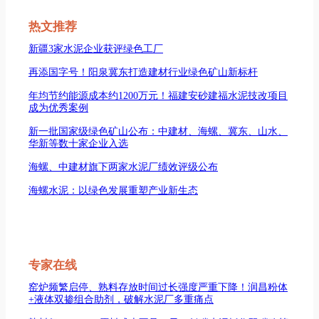
索
热文推荐
新疆3家水泥企业获评绿色工厂
再添国字号！阳泉冀东打造建材行业绿色矿山新标杆
年均节约能源成本约1200万元！福建安砂建福水泥技改项目
成为优秀案例
新一批国家级绿色矿山公布：中建材、海螺、冀东、山水、
华新等数十家企业入选
海螺、中建材旗下两家水泥厂绩效评级公布
海螺水泥：以绿色发展重塑产业新生态
专家在线
窑炉频繁启停、熟料存放时间过长强度严重下降！润昌粉体
+液体双掺组合助剂，破解水泥厂多重痛点