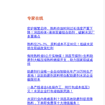
专家在线
窑炉频繁启停、熟料存放时间过长强度严重下
降！润昌粉体+液体双掺组合助剂，破解水泥厂
多重痛点
熟料仅2%-3%、原料成本不足80元！低碳水泥
抓住双碳政策红利
每吨熟料省6公斤实物煤！润昌节煤剂+生料助
磨剂大幅压缩熟料燃煤开支，助力国家双碳减
排
助磨剂行业唯一全自动智能化年产50万吨生产
基地！这款助磨剂原料帮自配助磨剂水泥企业
极限控本
一条产线省去6名操作工、吨打包成本低至3
元！水泥企业打包省钱新思路！
水泥行业内卷难盈利？润昌高效助磨剂提质降
熟料，下单即免费享十大增值服务！