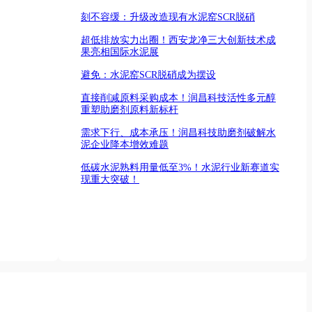
刻不容缓：升级改造现有水泥窑SCR脱硝
超低排放实力出圈！西安龙净三大创新技术成
果亮相国际水泥展
避免：水泥窑SCR脱硝成为摆设
直接削减原料采购成本！润昌科技活性多元醇
重塑助磨剂原料新标杆
需求下行、成本承压！润昌科技助磨剂破解水
泥企业降本增效难题
低碳水泥熟料用量低至3%！水泥行业新赛道实
现重大突破！