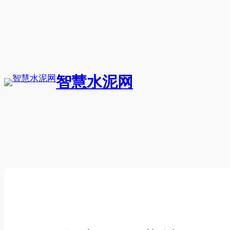
跳
至
内
容
智慧水泥网