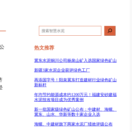
搜
索
公
热文推荐
冀东水泥铜川公司杨泉山矿入选国家绿色矿山
新疆3家水泥企业获评绿色工厂
济
再添国字号！阳泉冀东打造建材行业绿色矿山
新标杆
经
年均节约能源成本约1200万元！福建安砂建福
水泥技改项目成为优秀案例
新一批国家级绿色矿山公布：中建材、海螺、
冀东、山水、华新等数十家企业入选
海螺、中建材旗下两家水泥厂绩效评级公布