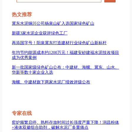
索
热文推荐
冀东水泥铜川公司杨泉山矿入选国家绿色矿山
新疆3家水泥企业获评绿色工厂
再添国字号！阳泉冀东打造建材行业绿色矿山新标杆
年均节约能源成本约1200万元！福建安砂建福水泥技改项目
成为优秀案例
新一批国家级绿色矿山公布：中建材、海螺、冀东、山水、
华新等数十家企业入选
海螺、中建材旗下两家水泥厂绩效评级公布
专家在线
窑炉频繁启停、熟料存放时间过长强度严重下降！润昌粉体
+液体双掺组合助剂，破解水泥厂多重痛点