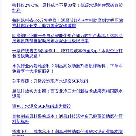
熟料仅2%-3%、原料成本不足80元！低碳水泥抓住双碳政策
红利
每吨熟料省6公斤实物煤！润昌节煤剂+生料助磨剂大幅压缩
熟料燃煤开支，助力国家双碳减排
助磨剂行业唯一全自动智能化年产50万吨生产基地！这款助
磨剂原料帮自配助磨剂水泥企业极限控本
一条产线省去6名操作工、吨打包成本低至3元！水泥企业打
包省钱新思路！
水泥行业内卷难盈利？润昌高效助磨剂提质降熟料，下单即
免费享十大增值服务！
刻不容缓：升级改造现有水泥窑SCR脱硝
超低排放实力出圈！西安龙净三大创新技术成果亮相国际水
泥展
避免：水泥窑SCR脱硝成为摆设
直接削减原料采购成本！润昌科技活性多元醇重塑助磨剂原
料新标杆
需求下行、成本承压！润昌科技助磨剂破解水泥企业降本增