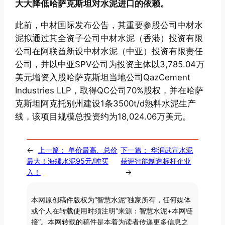
大大降低哈萨克斯坦对水泥进口的依赖。
此前，中材国际发布公告，其重要参股公司中材水
泥拟通过其全资子公司中材水泥（香港）投资有限
公司在阿联酋新设中材水泥（中亚）投资有限责任
公司，并以中亚SPV公司为投资主体以3,785.04万
美元增资入股哈萨克斯坦当地公司QazCement
Industries LLP，取得QC公司70%股权，并在哈萨
克斯坦阿克托别州建设1条3500t/d熟料水泥生产
线，该项目规模总投资约为18,024.06万美元。
←
上一篇：
单价最高、总价
下一篇：
华润武宣水泥
最大！海螺水泥95元/吨买
获评智能制造标杆企业
入！
→
本网原创稿件版权为“智慧水泥”独家所有，任何媒体
或个人在转载使用时须注明“来源：智慧水泥+本网链
接”。本网转载的稿件是本着为读者传递更多信息之