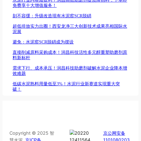
免费享十大增值服务！
刻不容缓：升级改造现有水泥窑SCR脱硝
超低排放实力出圈！西安龙净三大创新技术成果亮相国际水
泥展
避免：水泥窑SCR脱硝成为摆设
直接削减原料采购成本！润昌科技活性多元醇重塑助磨剂原
料新标杆
需求下行、成本承压！润昌科技助磨剂破解水泥企业降本增
效难题
低碳水泥熟料用量低至3%！水泥行业新赛道实现重大突
破！
Copyright © 2025 智
京公网安备
慧水泥
京ICP备
1101080203