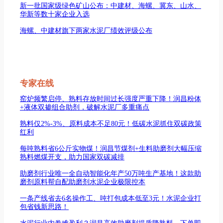
新一批国家级绿色矿山公布：中建材、海螺、冀东、山水、
华新等数十家企业入选
海螺、中建材旗下两家水泥厂绩效评级公布
专家在线
窑炉频繁启停、熟料存放时间过长强度严重下降！润昌粉体
+液体双掺组合助剂，破解水泥厂多重痛点
熟料仅2%-3%、原料成本不足80元！低碳水泥抓住双碳政策
红利
每吨熟料省6公斤实物煤！润昌节煤剂+生料助磨剂大幅压缩
熟料燃煤开支，助力国家双碳减排
助磨剂行业唯一全自动智能化年产50万吨生产基地！这款助
磨剂原料帮自配助磨剂水泥企业极限控本
一条产线省去6名操作工、吨打包成本低至3元！水泥企业打
包省钱新思路！
水泥行业内卷难盈利？润昌高效助磨剂提质降熟料，下单即